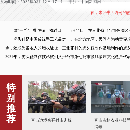
发布时间：2022年03月12日 17:11 来源：中国新闻网
有，未经书面许可的
缝“王”字、扎虎须、掩鞋口……3月11日，在河北省邢台市任泽区
虎头鞋是中国传统手工艺品之一。在北方地区，民间有为幼童穿虎
承，还成为当地人的增收途径，三北张村的虎头鞋制作基地制作的虎头
2021年，虎头鞋制作技艺被列入邢台市第七批市级非物质文化遗产代表性
特
别
推
荐
直击边境实弹射击训练
直击吉林农业科技
消毒