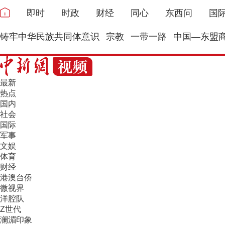
即时
时政
财经
同心
东西问
国
铸牢中华民族共同体意识
宗教
一带一路
中国—东盟
最新
热点
国内
社会
国际
军事
文娱
体育
财经
港澳台侨
微视界
洋腔队
Z世代
澜湄印象