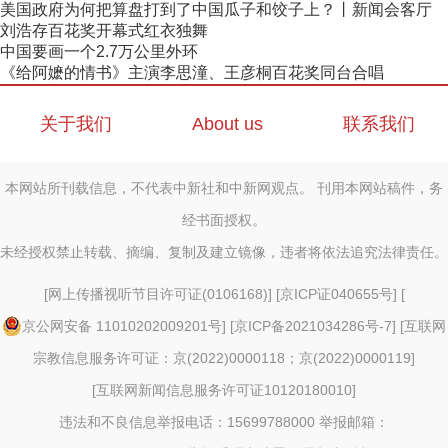
美国政府为何把算盘打到了中国瓜子和饺子上？丨新闻会客厅
刘浩存百花奖开幕式红衣独舞
中国要画一个2.7万公里外环
《给阿嬷的情书》主演李思潼、王彦桐百花奖同台合唱
关于我们
About us
联系我们
本网站所刊载信息，不代表中新社和中新网观点。 刊用本网站稿件，务
经书面授权。
未经授权禁止转载、摘编、复制及建立镜像，违者将依法追究法律责任。
[
网上传播视听节目许可证(0106168)
] [
京ICP证040655号
] [
京公网安备 11010202009201号
] [
京ICP备2021034286号-7
] [
互联网
宗教信息服务许可证：京(2022)0000118；京(2022)0000119
]
[
互联网新闻信息服务许可证10120180010
]
违法和不良信息举报电话：15699788000 举报邮箱：