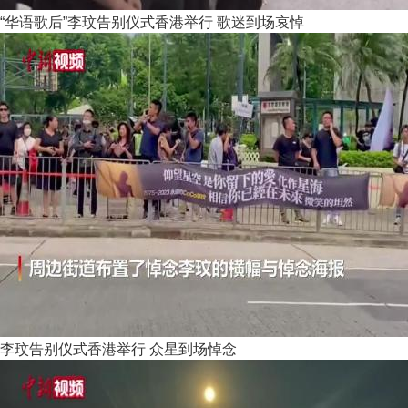
“华语歌后”李玟告别仪式香港举行 歌迷到场哀悼
李玟告别仪式香港举行 众星到场悼念