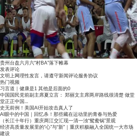
贵州台盘六月六“村BA”落下帷幕
发表评论
文明上网理性发言，请遵守新闻评论服务协议
热门视频
习言道｜健康是1 其他是后面的0
中国国民党前副主席夏立言： 郑丽文主席两岸路线很清楚 做堂
堂正正中国...
史无前例！美国AI开始攻击真人了
AI眼中的中国｜回忆杀！那些藏在运动里的青春与热爱
（长江十年行）重庆两江交汇现一清一浊“鸳鸯锅”景观
经济高质量发展里的“心”与“新”｜重庆积极融入全国统一大市场
建设