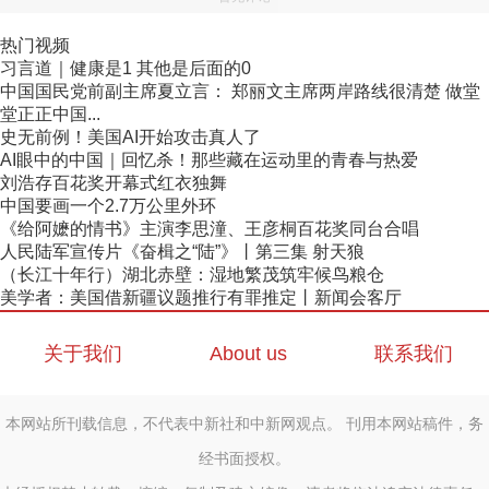
热门视频
习言道｜健康是1 其他是后面的0
中国国民党前副主席夏立言： 郑丽文主席两岸路线很清楚 做堂
堂正正中国...
史无前例！美国AI开始攻击真人了
AI眼中的中国｜回忆杀！那些藏在运动里的青春与热爱
刘浩存百花奖开幕式红衣独舞
中国要画一个2.7万公里外环
《给阿嬷的情书》主演李思潼、王彦桐百花奖同台合唱
人民陆军宣传片《奋楫之“陆”》丨第三集 射天狼
（长江十年行）湖北赤壁：湿地繁茂筑牢候鸟粮仓
美学者：美国借新疆议题推行有罪推定丨新闻会客厅
关于我们
About us
联系我们
本网站所刊载信息，不代表中新社和中新网观点。 刊用本网站稿件，务
经书面授权。