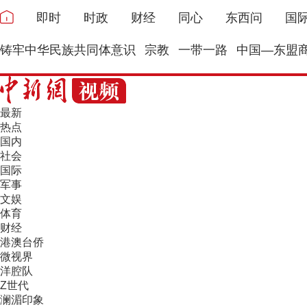
即时
时政
财经
同心
东西问
国
铸牢中华民族共同体意识
宗教
一带一路
中国—东盟
最新
热点
国内
社会
国际
军事
文娱
体育
财经
港澳台侨
微视界
洋腔队
Z世代
澜湄印象