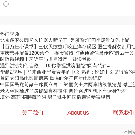
热门视频
北京多家公园迎来机器人新员工 “乏脏险难”四类场景优先上岗
【百万庄小课堂】三伏天蚊虫叮咬止痒存误区 医生提醒勿乱用“
重庆忠县配备1200余个手摇报警器 打通预警信息传递“最后一公
时政微视频丨习近平与世界遗产：鼓浪琴韵
遇到洪涝如何自救，100秒掌握洪涝避险“躲”与“防”→
华裔Z视界｜马来西亚华裔青年的中文情结：说好中文是很酷的
首届太阳岛电影周启幕 重温哈尔滨百年电影记忆
中国国民党前副主席夏立言： 郑丽文主席两岸路线很清楚 做堂堂正
老人坐轮椅过马路被隔离柱挡住 两位路过司机下车俯身托举
境外“高薪”招聘藏陷阱 男子逃生回国后亲述受骗经历
关于我们
About us
联系我们
本网