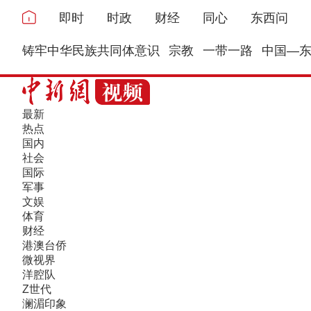
即时
时政
财经
同心
东西问
铸牢中华民族共同体意识
宗教
一带一路
中国—
最新
热点
国内
社会
国际
军事
文娱
体育
财经
港澳台侨
微视界
洋腔队
Z世代
澜湄印象