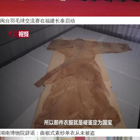
闽台羽毛球交流赛在福建长泰启动
湖南博物院辟谣：曲裾式素纱单衣从未被盗