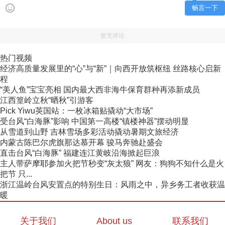
畅言一下
暂无评论
热门视频
经济高质量发展里的“心”与“新”｜向西开放筑枢纽 丝路核心启新
程
“美人鱼”宝宝亮相 国内最大西非海牛保育群种再添新成员
江西篁岭立秋“晒秋”引游客
Pick Yiwu英国站：一枚冰箱贴撬动“大市场”
受台风“白海豚”影响 中国第一高楼“镇楼神器”摆动明显
从雪道到山野 吉林雪场多彩活动撬动暑期文旅经济
内蒙古陈巴尔虎旗那达慕开幕 骏马奔驰赴盛会
直击台风“白海豚” 福建连江黄岐沿海掀起巨浪
主人带萨摩耶参加火把节秒变“灰太狼” 网友：狗狗不知什么是火
把节 只...
浙江温岭台风安置点的特别生日：风雨之中，异乡务工者收获温
暖
关于我们
About us
联系我们