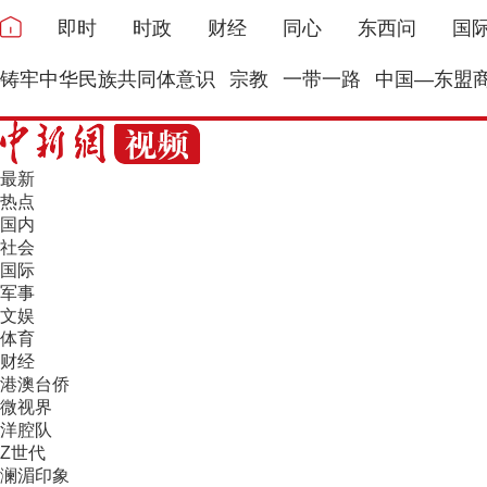
即时
时政
财经
同心
东西问
国
铸牢中华民族共同体意识
宗教
一带一路
中国—东盟
最新
热点
国内
社会
国际
军事
文娱
体育
财经
港澳台侨
微视界
洋腔队
Z世代
澜湄印象