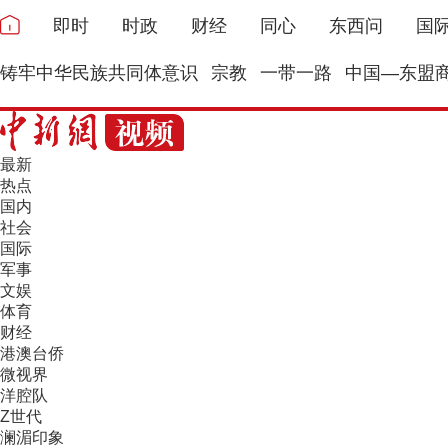
即时
时政
财经
同心
东西问
国
铸牢中华民族共同体意识
宗教
一带一路
中国—东盟
最新
热点
国内
社会
国际
军事
文娱
体育
财经
港澳台侨
微视界
洋腔队
Z世代
澜湄印象