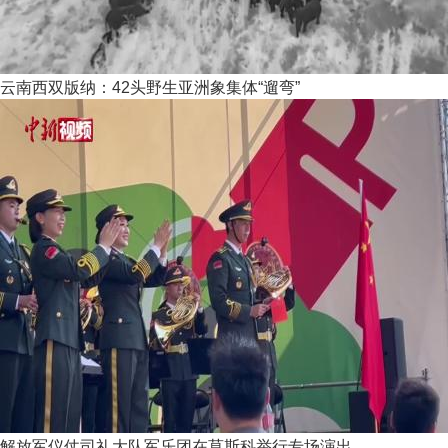
云南西双版纳：42头野生亚洲象集体“遛弯”
解放军仪仗司礼大队军乐团在莫斯科举行专场演出