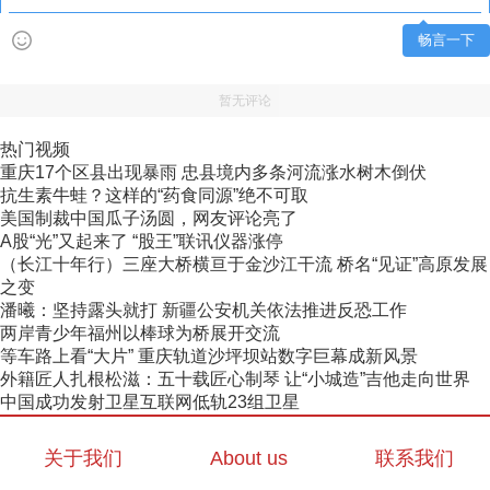
畅言一下
暂无评论
热门视频
重庆17个区县出现暴雨 忠县境内多条河流涨水树木倒伏
抗生素牛蛙？这样的“药食同源”绝不可取
美国制裁中国瓜子汤圆，网友评论亮了
A股“光”又起来了 “股王”联讯仪器涨停
（长江十年行）三座大桥横亘于金沙江干流 桥名“见证”高原发展
之变
潘曦：坚持露头就打 新疆公安机关依法推进反恐工作
两岸青少年福州以棒球为桥展开交流
等车路上看“大片” 重庆轨道沙坪坝站数字巨幕成新风景
外籍匠人扎根松滋：五十载匠心制琴 让“小城造”吉他走向世界
中国成功发射卫星互联网低轨23组卫星
关于我们
About us
联系我们