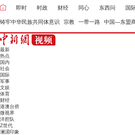
即时
时政
财经
同心
东西问
国
铸牢中华民族共同体意识
宗教
一带一路
中国—东盟
最新
热点
国内
社会
国际
军事
文娱
体育
财经
港澳台侨
微视界
洋腔队
Z世代
澜湄印象