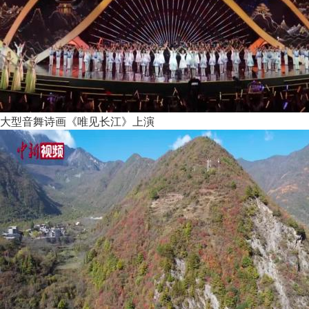
大型音舞诗画《唯见长江》上演