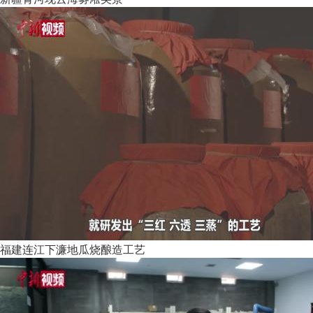
福建连江下濂地瓜烧酿造工艺