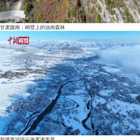
甘肃陇南：峭壁上的油画森林
新疆青河现云海雾凇美景