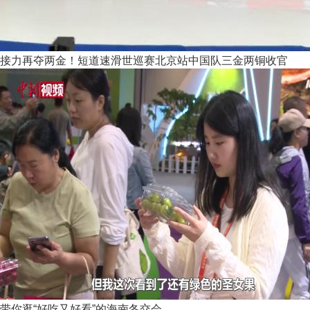
接力再夺两金！短道速滑世巡赛北京站中国队三金两铜收官
带你逛“好吃又好看”的海南冬交会