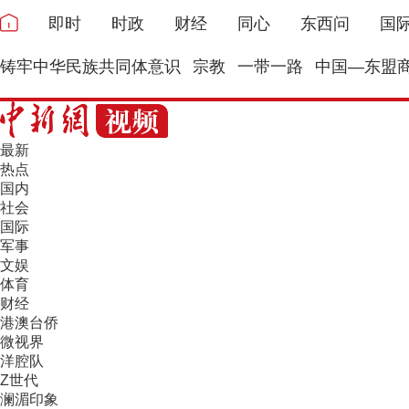
即时
时政
财经
同心
东西问
国
铸牢中华民族共同体意识
宗教
一带一路
中国—东盟
最新
热点
国内
社会
国际
军事
文娱
体育
财经
港澳台侨
微视界
洋腔队
Z世代
澜湄印象