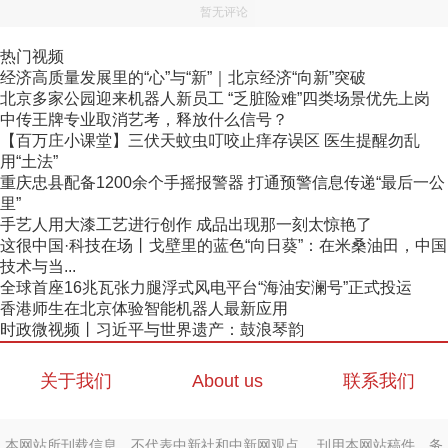
暂无评论
热门视频
经济高质量发展里的“心”与“新”｜北京经济“向新”突破
北京多家公园迎来机器人新员工 “乏脏险难”四类场景优先上岗
中传王牌专业取消艺考，释放什么信号？
【百万庄小课堂】三伏天蚊虫叮咬止痒存误区 医生提醒勿乱
用“土法”
重庆忠县配备1200余个手摇报警器 打通预警信息传递“最后一公
里”
手艺人用大漆工艺进行创作 成品出现那一刻太惊艳了
这很中国·科技在场丨戈壁里的蓝色“向日葵”：在米桑油田，中国
技术与当...
全球首座16兆瓦张力腿浮式风电平台“海油安澜号”正式投运
香港师生在北京体验智能机器人最新应用
时政微视频丨习近平与世界遗产：鼓浪琴韵
关于我们
About us
联系我们
本网站所刊载信息，不代表中新社和中新网观点。 刊用本网站稿件，务