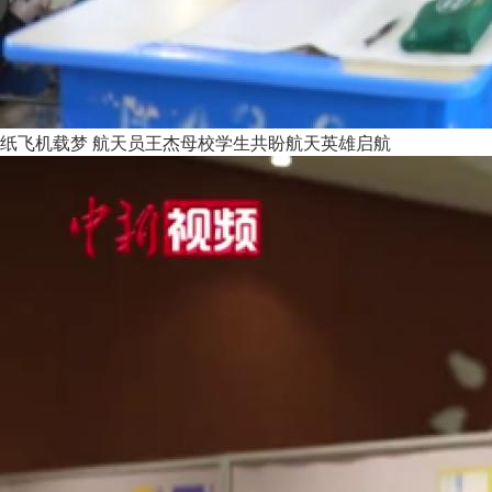
纸飞机载梦 航天员王杰母校学生共盼航天英雄启航