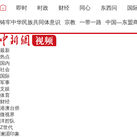
即时
时政
财经
同心
东西问
国
铸牢中华民族共同体意识
宗教
一带一路
中国—东盟
最新
热点
国内
社会
国际
军事
文娱
体育
财经
港澳台侨
微视界
洋腔队
Z世代
澜湄印象