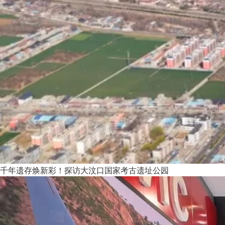
千年遗存焕新彩！探访大汶口国家考古遗址公园