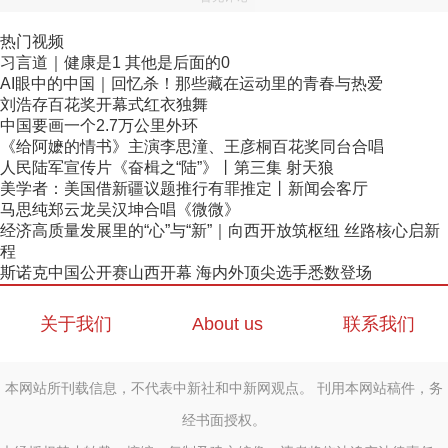
热门视频
习言道｜健康是1 其他是后面的0
AI眼中的中国｜回忆杀！那些藏在运动里的青春与热爱
刘浩存百花奖开幕式红衣独舞
中国要画一个2.7万公里外环
《给阿嬷的情书》主演李思潼、王彦桐百花奖同台合唱
人民陆军宣传片《奋楫之“陆”》丨第三集 射天狼
美学者：美国借新疆议题推行有罪推定丨新闻会客厅
马思纯郑云龙吴汉坤合唱《微微》
经济高质量发展里的“心”与“新”｜向西开放筑枢纽 丝路核心启新
程
斯诺克中国公开赛山西开幕 海内外顶尖选手悉数登场
关于我们
About us
联系我们
本网站所刊载信息，不代表中新社和中新网观点。 刊用本网站稿件，务
经书面授权。