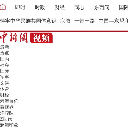
即时
时政
财经
同心
东西问
国
铸牢中华民族共同体意识
宗教
一带一路
中国—东盟
最新
热点
国内
社会
国际
军事
文娱
体育
财经
港澳台侨
微视界
洋腔队
Z世代
澜湄印象