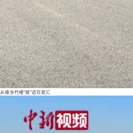
从傣乡竹楼“摇”进百老汇