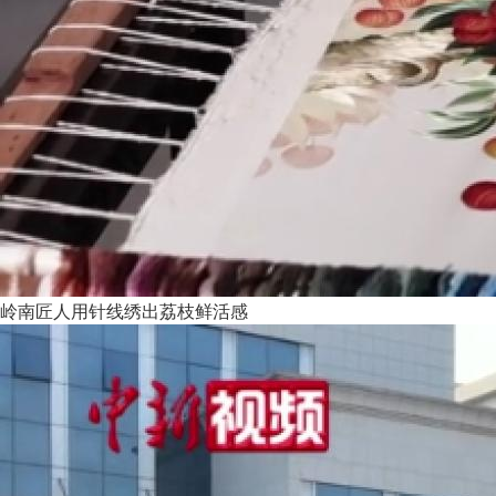
岭南匠人用针线绣出荔枝鲜活感