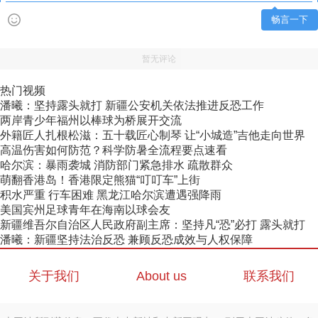
畅言一下
暂无评论
热门视频
潘曦：坚持露头就打 新疆公安机关依法推进反恐工作
两岸青少年福州以棒球为桥展开交流
外籍匠人扎根松滋：五十载匠心制琴 让“小城造”吉他走向世界
高温伤害如何防范？科学防暑全流程要点速看
哈尔滨：暴雨袭城 消防部门紧急排水 疏散群众
萌翻香港岛！香港限定熊猫“叮叮车”上街
积水严重 行车困难 黑龙江哈尔滨遭遇强降雨
美国宾州足球青年在海南以球会友
新疆维吾尔自治区人民政府副主席：坚持凡“恐”必打 露头就打
潘曦：新疆坚持法治反恐 兼顾反恐成效与人权保障
关于我们
About us
联系我们