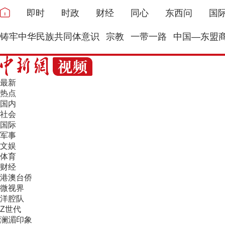
即时
时政
财经
同心
东西问
国
铸牢中华民族共同体意识
宗教
一带一路
中国—东盟
最新
热点
国内
社会
国际
军事
文娱
体育
财经
港澳台侨
微视界
洋腔队
Z世代
澜湄印象