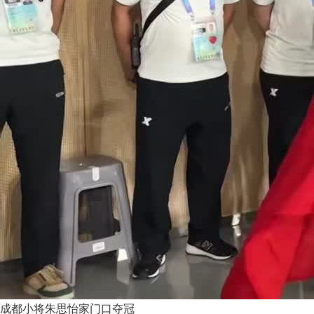
成都小将朱思怡家门口夺冠