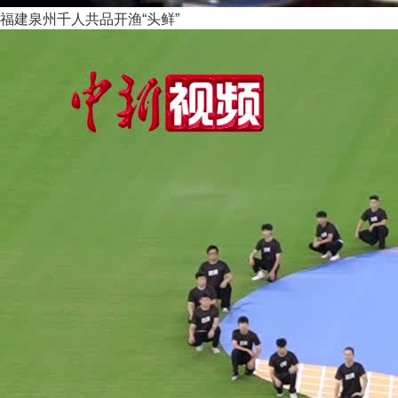
福建泉州千人共品开渔“头鲜”