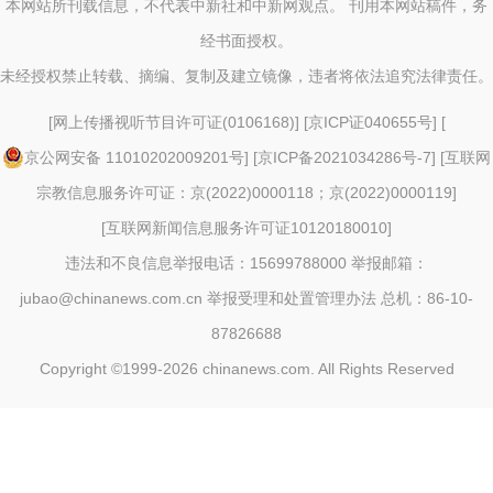
本网站所刊载信息，不代表中新社和中新网观点。 刊用本网站稿件，务
经书面授权。
未经授权禁止转载、摘编、复制及建立镜像，违者将依法追究法律责任。
[
网上传播视听节目许可证(0106168)
] [
京ICP证040655号
] [
京公网安备 11010202009201号
] [
京ICP备2021034286号-7
] [
互联网
宗教信息服务许可证：京(2022)0000118；京(2022)0000119
]
[
互联网新闻信息服务许可证10120180010
]
违法和不良信息举报电话：15699788000 举报邮箱：
jubao@chinanews.com.cn
举报受理和处置管理办法
总机：86-10-
87826688
Copyright ©1999-2026
chinanews.com. All Rights Reserved