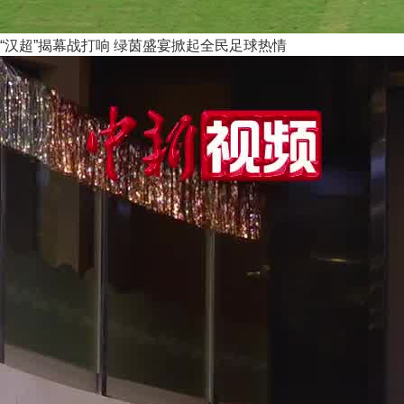
“汉超”揭幕战打响 绿茵盛宴掀起全民足球热情