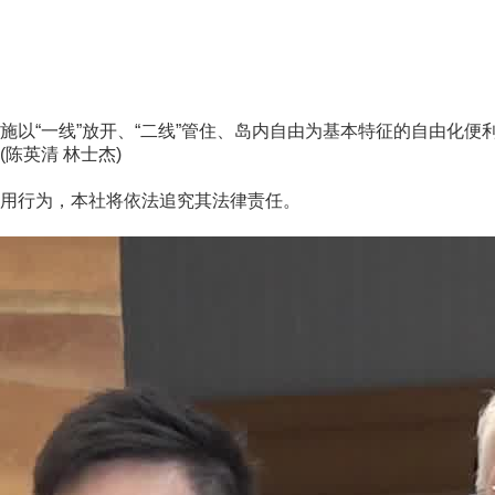
“一线”放开、“二线”管住、岛内自由为基本特征的自由化便
英清 林士杰)
用行为，本社将依法追究其法律责任。