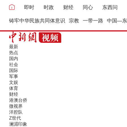
即时
时政
财经
同心
东西问
铸牢中华民族共同体意识
宗教
一带一路
中国—
最新
热点
国内
社会
国际
军事
文娱
体育
财经
港澳台侨
微视界
洋腔队
Z世代
澜湄印象