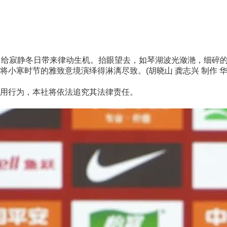
给寂静冬日带来律动生机。抬眼望去，如琴湖波光潋滟，细碎的
小寒时节的雅致意境演绎得淋漓尽致。(胡晓山 龚志兴 制作 
用行为，本社将依法追究其法律责任。