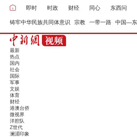
即时
时政
财经
同心
东西问
铸牢中华民族共同体意识
宗教
一带一路
中国—
最新
热点
国内
社会
国际
军事
文娱
体育
财经
港澳台侨
微视界
洋腔队
Z世代
澜湄印象