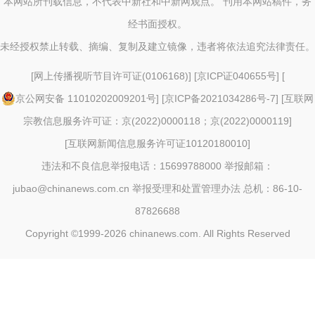
本网站所刊载信息，不代表中新社和中新网观点。 刊用本网站稿件，务
经书面授权。
未经授权禁止转载、摘编、复制及建立镜像，违者将依法追究法律责任。
[
网上传播视听节目许可证(0106168)
] [
京ICP证040655号
] [
京公网安备 11010202009201号
] [
京ICP备2021034286号-7
] [
互联网
宗教信息服务许可证：京(2022)0000118；京(2022)0000119
]
[
互联网新闻信息服务许可证10120180010
]
违法和不良信息举报电话：15699788000 举报邮箱：
jubao@chinanews.com.cn
举报受理和处置管理办法
总机：86-10-
87826688
Copyright ©1999-2026
chinanews.com. All Rights Reserved