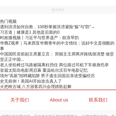
暂无评论
热门视频
遇到洪涝如何自救，100秒掌握洪涝避险“躲”与“防”→
习言道｜健康是1 其他是后面的0
时政微视频丨习近平与世界遗产：鼓浪琴韵
华裔Z视界｜马来西亚华裔青年的中文情结：说好中文是很酷的
事
中国国民党前副主席夏立言： 郑丽文主席两岸路线很清楚 做堂
堂正正中国...
老人坐轮椅过马路被隔离柱挡住 两位路过司机下车俯身托举
首届太阳岛电影周启幕 重温哈尔滨百年电影记忆
境外“高薪”招聘藏陷阱 男子逃生回国后亲述受骗经历
史无前例！美国AI开始攻击真人了
火把映古城 八方游客四川会理踏歌起舞
关于我们
About us
联系我们