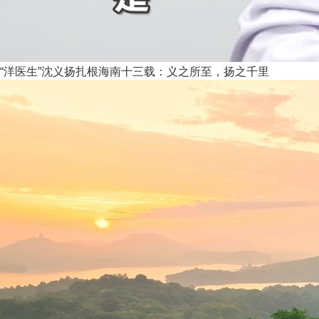
“洋医生”沈义扬扎根海南十三载：义之所至，扬之千里