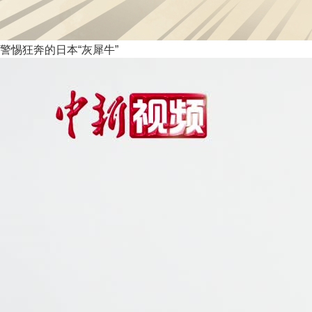
警惕狂奔的日本“灰犀牛”