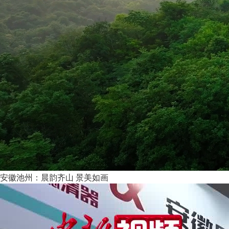
安徽池州：晨韵齐山 景美如画