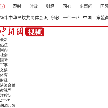
即时
时政
财经
同心
东西问
国
铸牢中华民族共同体意识
宗教
一带一路
中国—东盟
最新
热点
国内
社会
国际
军事
文娱
体育
财经
港澳台侨
微视界
洋腔队
Z世代
澜湄印象