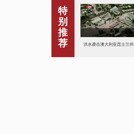
特
别
推
荐
洪水袭击澳大利亚昆士兰州
美国“自由车队”启程 华盛顿
严阵以待