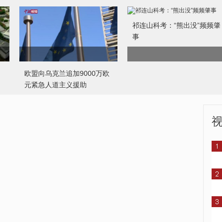
祁连山科考：“熊出没”频频肇
事
欧盟向乌克兰追加9000万欧
元紧急人道主义援助
乌克兰基辅附近俄军车队长
全球206件陶艺作品亮相景德
达40英里
镇