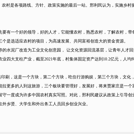
农村是各项路线、方针、政策实施的最后一站。邢利民认为，实施乡村
有一个好的领导，好的人才，它能懂农村，熟悉农村，了解农村，带领
三个是选适应农村的项目，为高速发展、共同富裕创造大的资金资源。
停的水泥厂改造为工业文化创意园， 让文化资源回流基层，让青年人才回
四大支柱产业，截至2021年底，村集体固定资产达到10.2亿元，人均纯
印刷，这是一个方块，第二个方块，吃住行游购娱，第三个方块，文化
能拉更多的人到这旅游，三个板块要管理好，发展好，将来贾家庄是一个
守一度成为许多中国农村真实写照。对此，邢利民建议从政策上引导创
在外乡贤、大学生和外出务工人员回乡创业兴业。