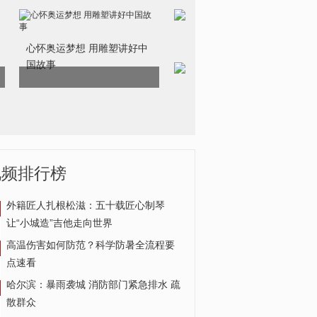
心怀奥运梦想 用雕塑讲好中
国故事
视频排行榜
外籍匠人扎根松滋：五十载匠心制琴
让“小城造”吉他走向世界
乌克兰总统：俄乌会谈没有
高温伤害如何防范？科学防暑全流程要
取得预期结果
点速看
哈尔滨：暴雨袭城 消防部门紧急排水 疏
散群众