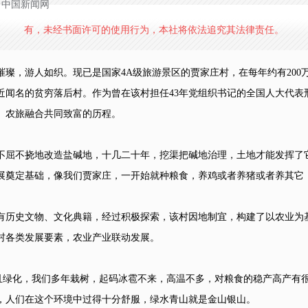
源：中国新闻网
有，未经书面许可的使用行为，本社将依法追究其法律责任。
，游人如织。现已是国家4A级旅游景区的贾家庄村，在每年约有200
名的贫穷落后村。作为曾在该村担任43年党组织书记的全国人大代表邢
、农旅融合共同致富的历程。
屈不挠地改造盐碱地，十几二十年，挖渠把碱地治理，土地才能发挥了
展奠定基础，像我们贾家庄，一开始就种粮食，养鸡或者养猪或者养其它
历史文物、文化典籍，经过积极探索，该村因地制宜，构建了以农业为
村各类发展要素，农业产业联动发展。
而且绿化，我们多年栽树，起码冰雹不来，高温不多，对粮食的稳产高产有
，人们在这个环境中过得十分舒服，绿水青山就是金山银山。