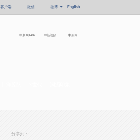
客户端
微信
微博
English
中新网APP
中新视频
中新网
洋腔队
Z世代
澜湄印象
分享到：