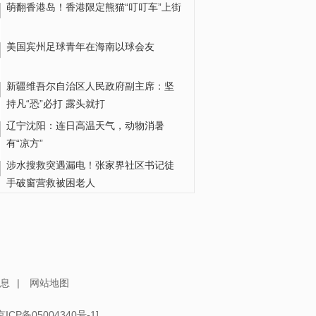
萌翻香港岛！香港限定熊猫“叮叮车”上街
美国宾州足球青年在海南以球会友
新疆维吾尔自治区人民政府副主席：坚
持凡“恐”必打 露头就打
辽宁沈阳：连日高温天气，动物消暑
有“凉方”
涉水搜救突遇漏电！张家界社区书记徒
手破窗营救被困老人
气场全开！6岁女孩篮球场上接连带球过
人 精准投篮引全场阵阵欢呼
瓜子水饺也“威胁美国”？丨真相
息
|
网站地图
京ICP备05004340号-1
]