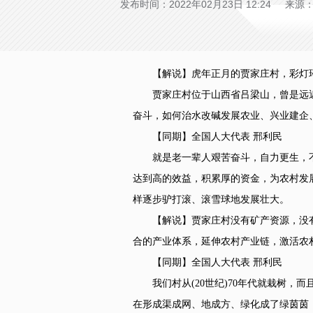
发布时间：2022年02月23日 12:24 来
【解说】虎年正月的贾家庄村，彩灯璀璨
贾家庄村位于山西省吕梁山，曾是远近闻
奋斗，如何治水改碱发展农业、兴业建企
【同期】全国人大代表 邢利民
就是老一辈人艰苦奋斗，自力更生，不
达到高的效益，积累厚的资金，为农村发
样逐步驴打滚、滚雪球地发展壮大。
【解说】贾家庄村没有矿产资源，没有
合的产业体系，延伸农村产业链，激活农
【同期】全国人大代表 邢利民
我们村从(20世纪)70年代就栽树，
在形成渠成网、地成方、绿化成了绿茵茵