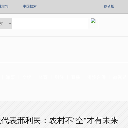
业邮箱
中国搜索
移动版
军事
文娱
体育
财经
直播
港澳台侨
微视界
代表邢利民：农村不“空”才有未来