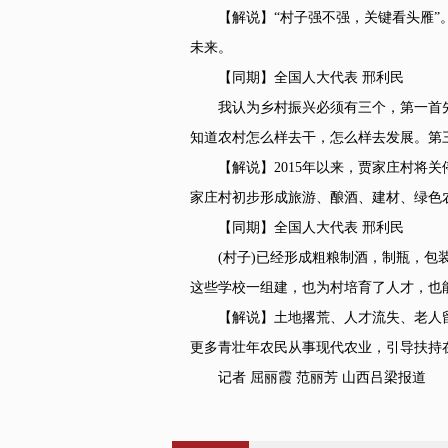
【解说】“村子强不强，关键看头雁”。
未来。
【同期】全国人大代表 邢利民
我认为乡村振兴必须有三个，第一首先要
知道农村怎么样去干，怎么样去发展。第
【解说】2015年以来，贾家庄村将关
家庄村初步形成旅游、酿酒、建材、绿色农业
【同期】全国人大代表 邢利民
(村子)已经形成粗粮制酒，制瓶，包装
这些学校一组建，也为村培育了人才，也
【解说】土地撂荒、人才流失、老人留
更多青壮年农民从事现代农业，引导扶持
记者 屈丽霞 范丽芳 山西吕梁报道