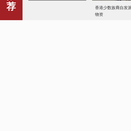
荐
香港少数族裔自发
物资
洪水袭击澳大利亚昆士兰州
欧盟向乌克兰追加90
元紧急人道主义援