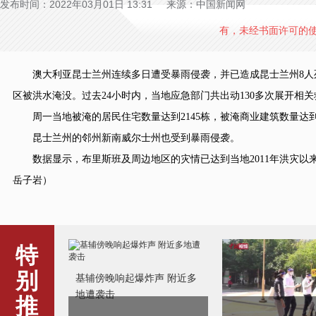
发布时间：2022年03月01日 13:31 来源：中国新闻网
有，未经书面许可的
澳大利亚昆士兰州连续多日遭受暴雨侵袭，并已造成昆士兰州8人死
区被洪水淹没。过去24小时内，当地应急部门共出动130多次展开相关
周一当地被淹的居民住宅数量达到2145栋，被淹商业建筑数量达到
昆士兰州的邻州新南威尔士州也受到暴雨侵袭。
数据显示，布里斯班及周边地区的灾情已达到当地2011年洪灾以来
岳子岩）
特
别
基辅傍晚响起爆炸声 附近多
地遭袭击
推