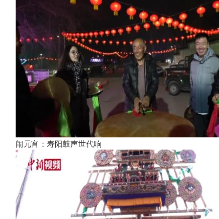
闹元宵：寿阳鼓声世代响