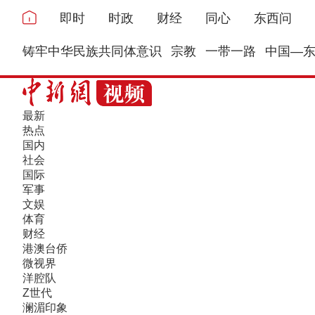
即时
时政
财经
同心
东西问
铸牢中华民族共同体意识
宗教
一带一路
中国—
最新
热点
国内
社会
国际
军事
文娱
体育
财经
港澳台侨
微视界
洋腔队
Z世代
澜湄印象