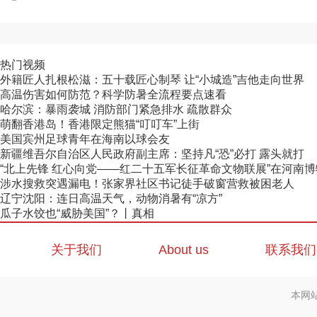
热门视频
外籍匠人扎根松滋：五十载匠心制琴 让“小城造”吉他走向世界
高温伤害如何防范？科学防暑全流程要点速看
哈尔滨：暴雨袭城 消防部门紧急排水 疏散群众
萌翻香港岛！香港限定熊猫“叮叮车”上街
美国宾州足球青年在海南以球会友
新疆维吾尔自治区人民政府副主席：坚持凡“恐”必打 露头就打
“北上先锋 红心向党——红二十五军长征革命文物联展”在河南
涉水搜救突遇漏电！张家界社区书记徒手破窗营救被困老人
辽宁沈阳：连日高温天气，动物消暑有“凉方”
瓜子水饺也“威胁美国”？丨真相
关于我们
About us
联系我们
本网