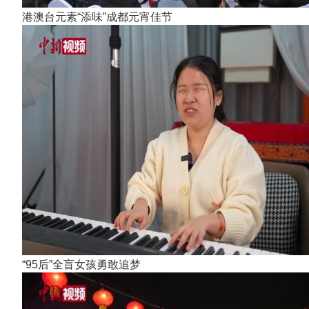
港澳台元素“添味”成都元宵佳节
“95后”全盲女孩勇敢追梦