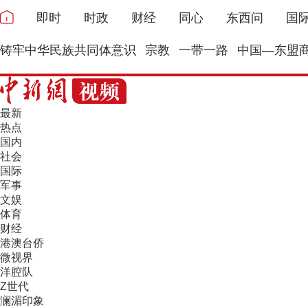
即时
时政
财经
同心
东西问
国
铸牢中华民族共同体意识
宗教
一带一路
中国—东盟
最新
热点
国内
社会
国际
军事
文娱
体育
财经
港澳台侨
微视界
洋腔队
Z世代
澜湄印象