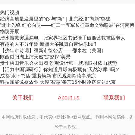
热门视频
经济高质量发展里的“心”与“新”｜北京经济“向新”突破
“北上先锋 红心向党——红二十五军长征革命文物联展”在河南博
物院开展
涉水搜救突遇漏电！张家界社区书记徒手破窗营救被困老人
有趣的人不分年龄 新疆大爷跳舞自带快乐buff
【少年讲诗词】宿新市徐公店——邵米粒（美国）
陕西咸阳湖上演天然“鸳鸯锅”美景
贵州梯田音乐会火出圈 景观设计师：就地取材依山就势
【活力中国调研行】你知道月球南极藏有“天然冰库 ”吗？
成都“水下书店”重装焕新 市民观湖阅读享清凉
科技赋能戈壁农业 大漠“智慧”番茄15小时冷链直达北京
关于我们
About us
联系我们
本网站所刊载信息，不代表中新社和中新网观点。 刊用本网站稿件，务
经书面授权。