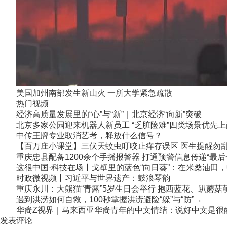
美国加州南部发生新山火 一所大学紧急疏散
热门视频
经济高质量发展里的“心”与“新”｜北京经济“向新”突破
北京多家公园迎来机器人新员工 “乏脏险难”四类场景优先上
中传王牌专业取消艺考，释放什么信号？
【百万庄小课堂】三伏天蚊虫叮咬止痒存误区 医生提醒勿乱
重庆忠县配备1200余个手摇报警器 打通预警信息传递“最后
这很中国·科技在场丨戈壁里的蓝色“向日葵”：在米桑油田，中
时政微视频丨习近平与世界遗产：鼓浪琴韵
重庆永川：大熊猫“青露”5岁生日会举行 抱西蓝花、趴蘑菇
遇到洪涝如何自救，100秒掌握洪涝避险“躲”与“防”→
华裔Z视界｜马来西亚华裔青年的中文情结：说好中文是很
发表评论