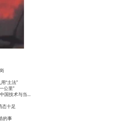
岗
用“土法”
一公里”
国技术与当...
萌态十足
酷的事