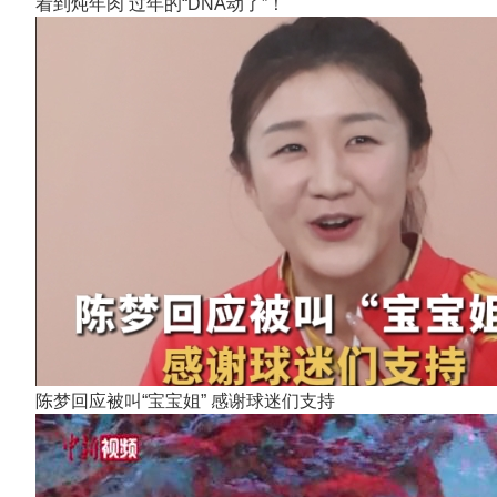
看到炖年肉 过年的“DNA动了”！
陈梦回应被叫“宝宝姐” 感谢球迷们支持