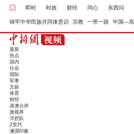
即时
时政
财经
同心
东西问
铸牢中华民族共同体意识
宗教
一带一路
中国—
最新
热点
国内
社会
国际
军事
文娱
体育
财经
港澳台侨
微视界
洋腔队
Z世代
澜湄印象