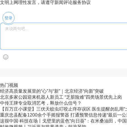
文明上网理性发言，请遵守新闻评论服务协议
登录
热门视频
经济高质量发展里的“心”与“新”｜北京经济“向新”突破
北京多家公园迎来机器人新员工 “乏脏险难”四类场景优先上岗
中传王牌专业取消艺考，释放什么信号？
【百万庄小课堂】三伏天蚊虫叮咬止痒存误区 医生提醒勿乱用“
重庆忠县配备1200余个手摇报警器 打通预警信息传递“最后一公
这很中国·科技在场丨戈壁里的蓝色“向日葵”：在米桑油田，中国技
时政微视频丨习近平与世界遗产：鼓浪琴韵