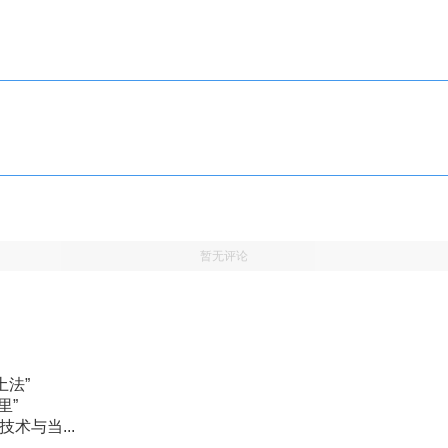
暂无评论
土法”
里”
术与当...