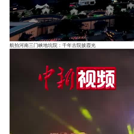
航拍河南三门峡地坑院：千年古院披霞光