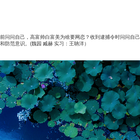
问问自己，高富帅白富美为啥要网恋？收到逮捕令时问问自己
防范意识。(魏园 臧赫 实习：王聃洋）