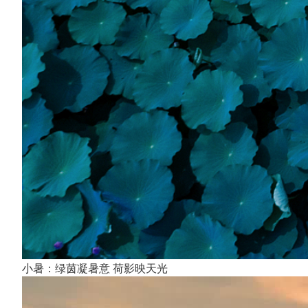
小暑：绿茵凝暑意 荷影映天光