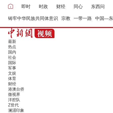
即时
时政
财经
同心
东西问
铸牢中华民族共同体意识
宗教
一带一路
中国—
最新
热点
国内
社会
国际
军事
文娱
体育
财经
港澳台侨
微视界
洋腔队
Z世代
澜湄印象