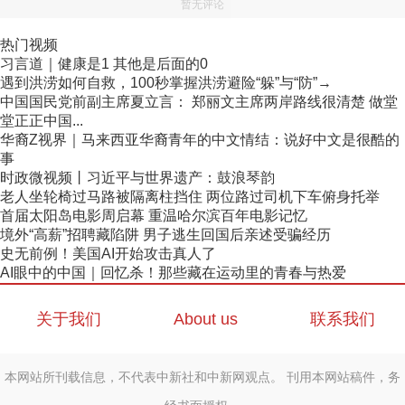
暂无评论
热门视频
习言道｜健康是1 其他是后面的0
遇到洪涝如何自救，100秒掌握洪涝避险“躲”与“防”→
中国国民党前副主席夏立言： 郑丽文主席两岸路线很清楚 做堂
堂正正中国...
华裔Z视界｜马来西亚华裔青年的中文情结：说好中文是很酷的
事
时政微视频丨习近平与世界遗产：鼓浪琴韵
老人坐轮椅过马路被隔离柱挡住 两位路过司机下车俯身托举
首届太阳岛电影周启幕 重温哈尔滨百年电影记忆
境外“高薪”招聘藏陷阱 男子逃生回国后亲述受骗经历
史无前例！美国AI开始攻击真人了
AI眼中的中国｜回忆杀！那些藏在运动里的青春与热爱
关于我们
About us
联系我们
本网站所刊载信息，不代表中新社和中新网观点。 刊用本网站稿件，务