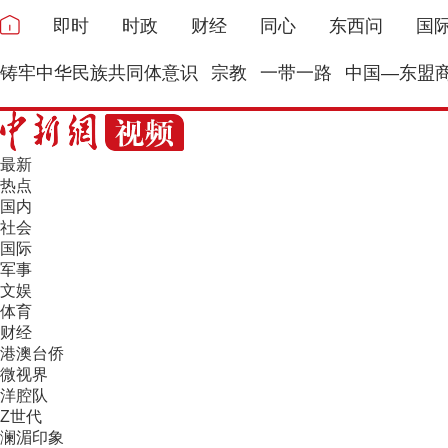
即时
时政
财经
同心
东西问
国
铸牢中华民族共同体意识
宗教
一带一路
中国—东盟
最新
热点
国内
社会
国际
军事
文娱
体育
财经
港澳台侨
微视界
洋腔队
Z世代
澜湄印象