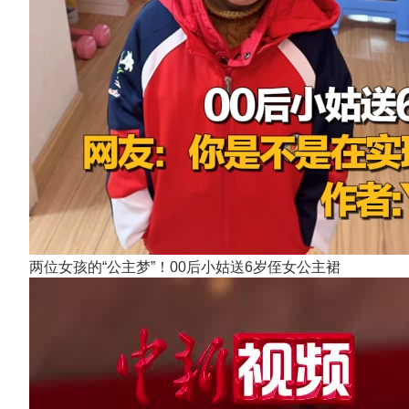
两位女孩的“公主梦”！00后小姑送6岁侄女公主裙