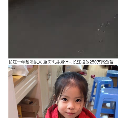
长江十年禁渔以来 重庆忠县累计向长江投放250万尾鱼苗