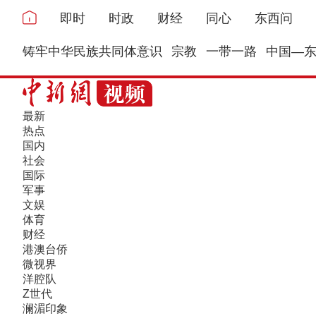
即时
时政
财经
同心
东西问
铸牢中华民族共同体意识
宗教
一带一路
中国—
最新
热点
国内
社会
国际
军事
文娱
体育
财经
港澳台侨
微视界
洋腔队
Z世代
澜湄印象