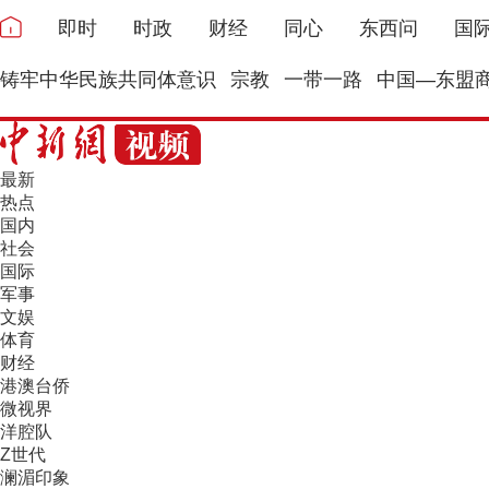
即时
时政
财经
同心
东西问
国
铸牢中华民族共同体意识
宗教
一带一路
中国—东盟
最新
热点
国内
社会
国际
军事
文娱
体育
财经
港澳台侨
微视界
洋腔队
Z世代
澜湄印象