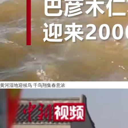
黄河湿地迎候鸟 千鸟翔集春意浓