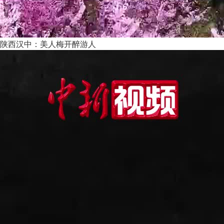
陕西汉中：美人梅开醉游人