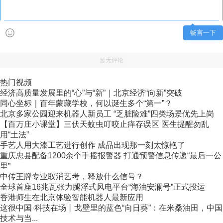
畅言一下
暂无评论
热门视频
经济高质量发展里的“心”与“新”｜北京经济“向新”突破
同心坐标｜百年蒙藏学校，何以诞生多个“第一”？
北京多家公园迎来机器人新员工 “乏脏险难”四类场景优先上岗
【百万庄小课堂】三伏天蚊虫叮咬止痒存误区 医生提醒勿乱
用“土法”
手艺人用大漆工艺进行创作 成品出现那一刻太惊艳了
重庆忠县配备1200余个手摇报警器 打通预警信息传递“最后一公
里”
中传王牌专业取消艺考，释放什么信号？
全球首座16兆瓦张力腿浮式风电平台“海油安澜号”正式投运
香港师生在北京体验智能机器人最新应用
这很中国·科技在场丨戈壁里的蓝色“向日葵”：在米桑油田，中国
技术与当...