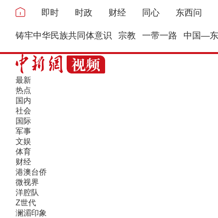
即时
时政
财经
同心
东西问
铸牢中华民族共同体意识
宗教
一带一路
中国—
最新
热点
国内
社会
国际
军事
文娱
体育
财经
港澳台侨
微视界
洋腔队
Z世代
澜湄印象