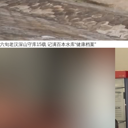
六旬老汉深山守库15载 记满百本水库“健康档案”