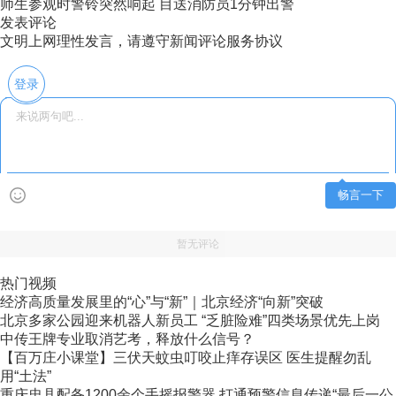
师生参观时警铃突然响起 目送消防员1分钟出警
发表评论
文明上网理性发言，请遵守新闻评论服务协议
登录
畅言一下
暂无评论
热门视频
经济高质量发展里的“心”与“新”｜北京经济“向新”突破
北京多家公园迎来机器人新员工 “乏脏险难”四类场景优先上岗
中传王牌专业取消艺考，释放什么信号？
【百万庄小课堂】三伏天蚊虫叮咬止痒存误区 医生提醒勿乱
用“土法”
重庆忠县配备1200余个手摇报警器 打通预警信息传递“最后一公