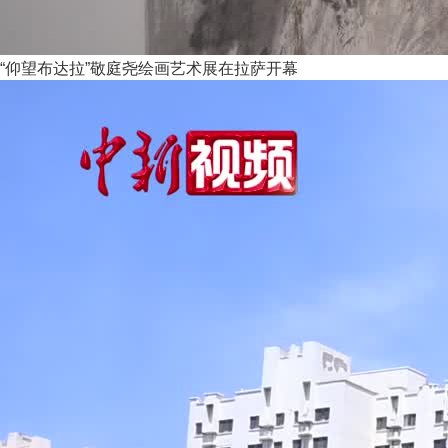
“仰望布达拉”敬庭尧绘画艺术展在拉萨开幕