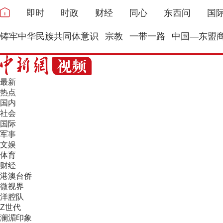
即时
时政
财经
同心
东西问
国
铸牢中华民族共同体意识
宗教
一带一路
中国—东盟
最新
热点
国内
社会
国际
军事
文娱
体育
财经
港澳台侨
微视界
洋腔队
Z世代
澜湄印象