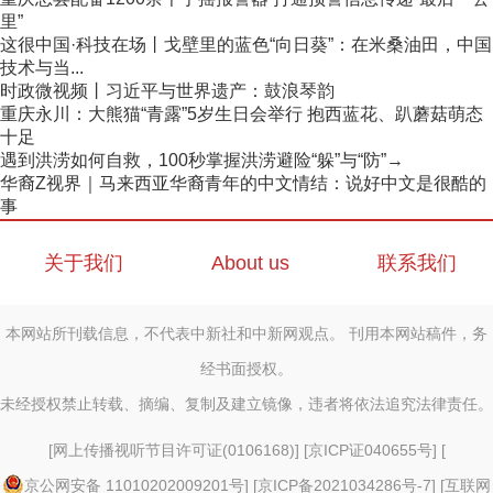
里”
这很中国·科技在场丨戈壁里的蓝色“向日葵”：在米桑油田，中国
技术与当...
时政微视频丨习近平与世界遗产：鼓浪琴韵
重庆永川：大熊猫“青露”5岁生日会举行 抱西蓝花、趴蘑菇萌态
十足
遇到洪涝如何自救，100秒掌握洪涝避险“躲”与“防”→
华裔Z视界｜马来西亚华裔青年的中文情结：说好中文是很酷的
事
关于我们
About us
联系我们
本网站所刊载信息，不代表中新社和中新网观点。 刊用本网站稿件，务
经书面授权。
未经授权禁止转载、摘编、复制及建立镜像，违者将依法追究法律责任。
[
网上传播视听节目许可证(0106168)
] [
京ICP证040655号
] [
京公网安备 11010202009201号
] [
京ICP备2021034286号-7
] [
互联网