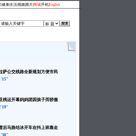
育
|
健康
|
生活
|
视频
|
图片
|
商城
|
手机
|
English
人
|
时尚旅游
|
文化体育
拉萨公交线路全新规划方便市民
1'15"
亚残运开幕妈妈团因孩子而骄傲
2'19"
雪后马路结冰开车在抖上班靠走
1'30"