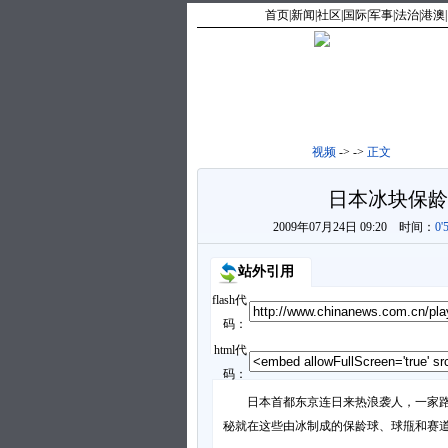
首页
|
新闻
|
社区
|
国际
|
军事
|
法治
|
港澳
|
视频
->
->
正文
日本冰块保龄
2009年07月24日 09:20
时间：
0
站外引用
flash代
码：
html代
码：
日本首都东京连日来热浪袭人，一家路
秘就在这些由冰制成的保龄球、球甁和赛