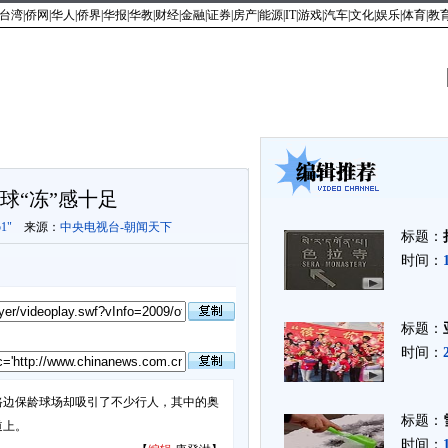
台湾
|
侨网
|
华人
|
侨界
|
华报
|
华教
|
财经
|
金融
|
证券
|
房产
|
能源
|
IT
|
游戏
|
汽车
|
文化
|
娱乐
|
体育
|
教
最新视频
|
新闻点播
|
社会百态
|
娱乐八卦
|
名流访谈
|
网友分享
|
天下华
球“冻”感十足
'51"
来源：
中央电视台-朝闻天下
标题：
时间：
标题：
时间：
边保龄球场却吸引了不少行人，其中的奥
标题：
道上。
时间：