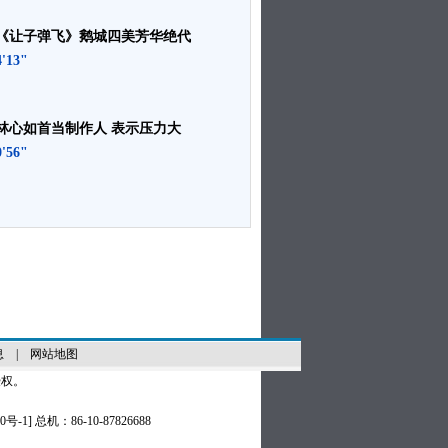
《让子弹飞》鹅城四美芳华绝代
4'13"
林心如首当制作人 表示压力大
0'56"
息
|
网站地图
授权。
0号-1
] 总机：86-10-87826688