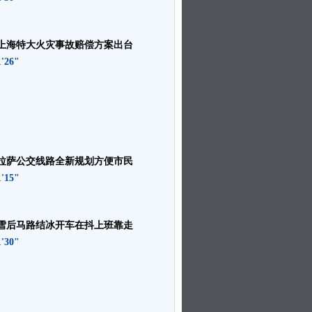
上海特大火灾事故赔偿方案出台
1'26"
拉萨公交线路全新规划方便市民
1'15"
雪后马路结冰开车在抖上班靠走
1'30"