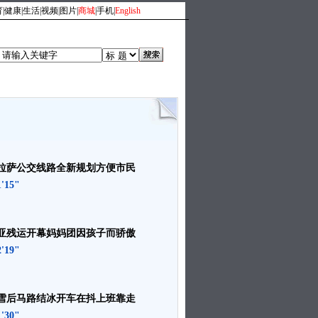
育
|
健康
|
生活
|
视频
|
图片
|
商城
|
手机
|
English
人
|
时尚旅游
|
文化体育
拉萨公交线路全新规划方便市民
1'15"
亚残运开幕妈妈团因孩子而骄傲
2'19"
雪后马路结冰开车在抖上班靠走
1'30"