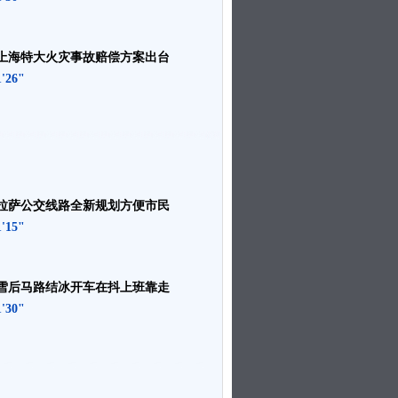
上海特大火灾事故赔偿方案出台
1'26"
拉萨公交线路全新规划方便市民
1'15"
雪后马路结冰开车在抖上班靠走
1'30"