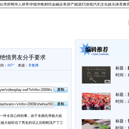
台湾
|
侨网
|
华人
|
侨界
|
华报
|
华教
|
财经
|
金融
|
证券
|
房产
|
能源
|
IT
|
游戏
|
汽车
|
文化
|
娱乐
|
体育
|
教
最新视频
|
新闻点播
|
社会百态
|
娱乐八卦
|
名流访谈
|
网友分享
|
天下华
绝情男友分手要求
时间：
4'07"
来源：
齐鲁网
标题：
时间：
标题：
时间：
一件令其心碎的事。由于未婚先孕杨大姐
标题：
是杨大姐听信了男友的话之后刚刚流产了三
时间：