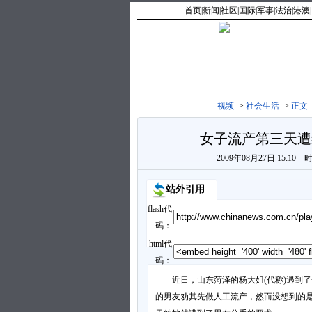
首页
|
新闻
|
社区
|
国际
|
军事
|
法治
|
港澳
|
视频
->
社会生活
->
正文
女子流产第三天遭
2009年08月27日 15:10
站外引用
flash代
码：
html代
码：
近日，山东菏泽的杨大姐(代称)遇到了
的男友劝其先做人工流产，然而没想到的