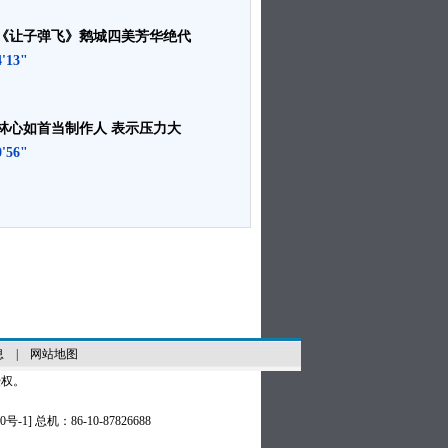
《让子弹飞》鹅城四美芳华绝代
4'13"
林心如首当制作人 表示压力大
0'56"
息
|
网站地图
授权。
0号-1
] 总机：86-10-87826688