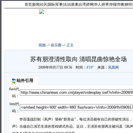
首页
|
新闻
|
社区
|
国际
|
军事
|
法治
|
港澳
|
台湾
|
侨网
|
华人
|
侨界
|
华报
|
华教
|
财经
|
最新视频
|
新闻点播
|
视频
->
娱乐圈
->
正文
苏有朋澄清性取向 清唱昆曲惊艳全场
2009年09月17日 09:56
时间：
4'19"
来源：
凤凰网
站外引用
flash代
码：
html代
码：
华语谍战巨制《风声》堪称“群英会”，每位演员都有自己的突破性演出，
声》当做自己演艺生涯的里程碑式作品。近日，主演苏有朋再次被问及《风