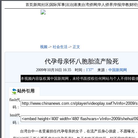
首页
|
新闻
|
社区
|
国际
|
军事
|
法治
|
港澳
|
台湾
|
侨网
|
华人
|
侨界
|
华报
|
华教
|
财经
|
最新视频
|
新闻点播
|
视频
->
社会生活
->
正文
代孕母亲怀八胞胎流产险死
2009年10月16日 16:35
时间：
1'37"
来源：
中国新闻网
本视频内容版权属中国新闻网，未经书面授权任何网站与个人不得转载
站外引用
flash代
码：
html代
码：
台湾台中一名受雇担任代孕母亲的女子，在流产后身心俱疲，不愿曝光，