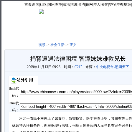
首页
|
新闻
|
社区
|
国际
|
军事
|
法治
|
港澳
|
台湾
|
侨网
|
华人
|
侨界
|
华报
|
华教
|
财经
|
最新视频
|
新闻点播
|
视频
->
社会生活
->
正文
捐肾遭遇法律困境 智障妹妹难救兄长
2009年11月13日 09:23
时间：
0'21"
来源：
中央电视台-朝闻天下
站外引用
flash代
码：
html代
码：
河北一农民不幸患上了尿毒症，急需换肾。医学检查证明，其患有先天性
妹妹符合移植条件，但根据现行法律，捐献人体器官的人应当具有完全民事