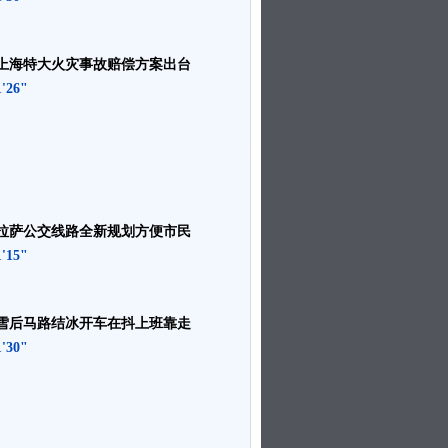
上海特大火灾事故赔偿方案出台
1'26"
拉萨公交线路全新规划方便市民
1'15"
雪后马路结冰开车在抖上班靠走
1'30"