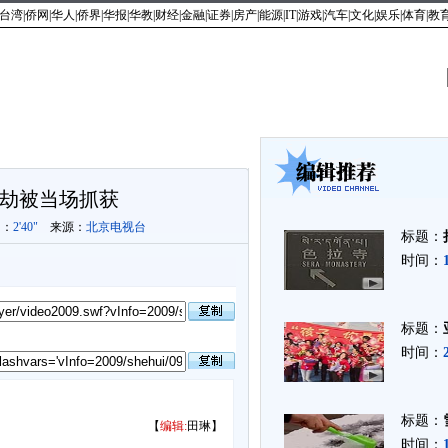
台湾
|
侨网
|
华人
|
侨界
|
华报
|
华教
|
财经
|
金融
|
证券
|
房产
|
能源
|
IT
|
游戏
|
汽车
|
文化
|
娱乐
|
体育
|
教
最新视频
|
新闻点播
|
社会百态
|
娱乐八卦
|
名流访谈
|
网友分享
|
天下华
劫被当场抓获
间：
2'40"
来源：
北京电视台
标题：
时间：
标题：
时间：
标题：
【
编辑:
田琳】
时间：