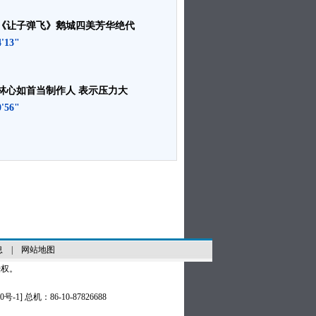
《让子弹飞》鹅城四美芳华绝代
4'13"
林心如首当制作人 表示压力大
0'56"
息
|
网站地图
授权。
0号-1
] 总机：86-10-87826688