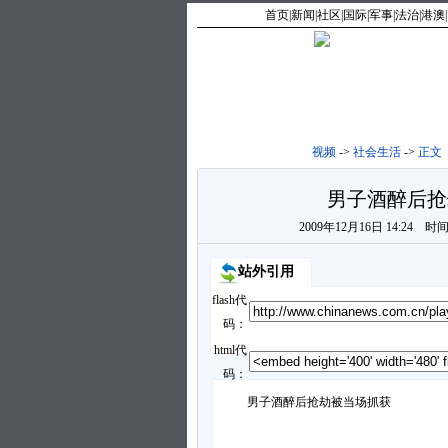
首页
|
新闻
|
社区
|
国际
|
军事
|
法治
|
港澳
|
视频
->
社会生活
->
正文
男子酒醉后抢
2009年12月16日 14:24
时
站外引用
flash代
码：
html代
码：
男子酒醉后抢劫被当场抓获