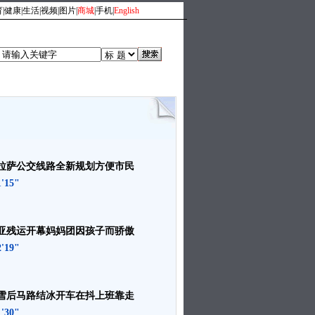
育
|
健康
|
生活
|
视频
|
图片
|
商城
|
手机
|
English
人
|
时尚旅游
|
文化体育
拉萨公交线路全新规划方便市民
1'15"
亚残运开幕妈妈团因孩子而骄傲
2'19"
雪后马路结冰开车在抖上班靠走
1'30"