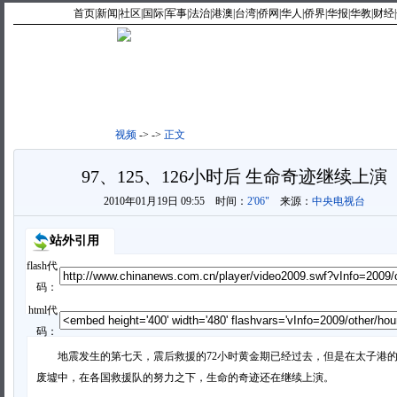
首页
|
新闻
|
社区
|
国际
|
军事
|
法治
|
港澳
|
台湾
|
侨网
|
华人
|
侨界
|
华报
|
华教
|
财经
|
最新视频
|
新闻点播
|
视频
->
->
正文
97、125、126小时后 生命奇迹继续上演
2010年01月19日 09:55
时间：
2'06"
来源：
中央电视台
站外引用
flash代
码：
html代
码：
地震发生的第七天，震后救援的72小时黄金期已经过去，但是在太子港的
废墟中，在各国救援队的努力之下，生命的奇迹还在继续上演。