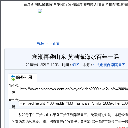
首页
|
新闻
|
社区
|
国际
|
军事
|
法治
|
港澳
|
台湾
|
侨网
|
华人
|
侨界
|
华报
|
华教
|
财经
|
最新视频
|
新闻点播
|
视频
->
->
正文
寒潮再袭山东 黄渤海海冰百年一遇
2010年01月21日 10:33
时间：
0'42"
来源：
中央电视台-朝闻天下
站外引用
flash代
码：
html代
码：
从20号下午开始，山东半岛开始了强降温天气。受寒潮的影响，本已经有
的黄渤海结冰再次加剧。据海事部门的预报，黄渤海海冰情况可能是百年一