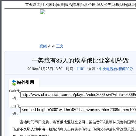
首页
|
新闻
|
社区
|
国际
|
军事
|
法治
|
港澳
|
台湾
|
侨网
|
华人
|
侨界
|
华报
|
华教
|
财经
|
最新视频
|
新闻点播
|
视频
->
->
正文
一架载有85人的埃塞俄比亚客机坠毁
2010年01月25日 13:59
时间：
1'10"
来源：
中央电视台-新闻30分
站外引用
flash代
码：
html代
码：
当地时间25日凌晨，埃塞俄比亚航空公司一架波音737航班从贝鲁特国际
飞后不久坠入地中海，机场消息人士称失事飞机起飞约5分钟后从雷达显示器