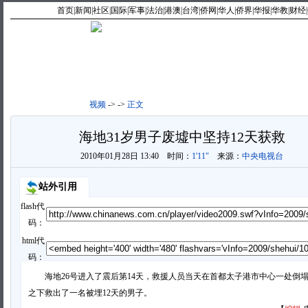
首页
|
新闻
|
社区
|
国际
|
军事
|
法治
|
港澳
|
台湾
|
侨网
|
华人
|
侨界
|
华报
|
华教
|
财经
|
最新视频
|
新闻点播
|
视频
->
->
正文
海地31岁男子废墟中坚持12天获救
2010年01月28日 13:40
时间：
1'11"
来源：
中央电视台
站外引用
flash代
码：
html代
码：
海地26号进入了震后第14天，救援人员当天在首都太子港市中心一处倒
之下救出了一名被埋12天的男子。