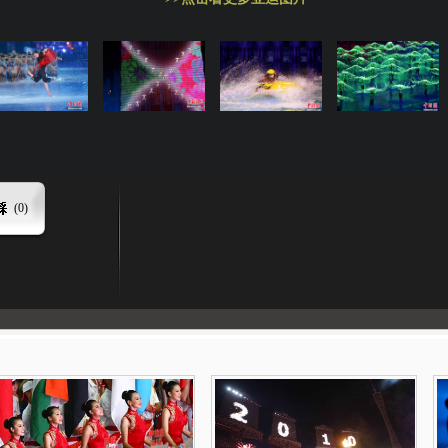
(
0
)