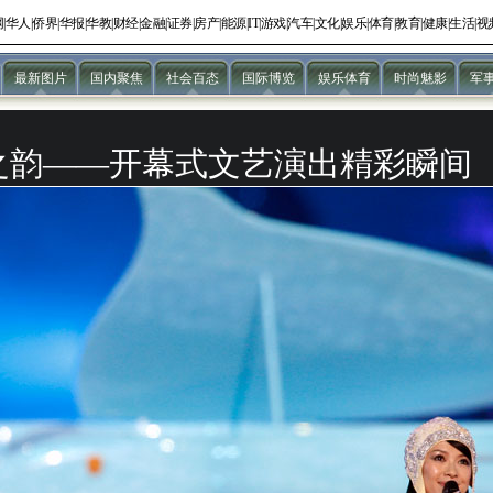
网
|
华人
|
侨界
|
华报
|
华教
|
财经
|
金融
|
证券
|
房产
|
能源
|
IT
|
游戏
|
汽车
|
文化
|
娱乐
|
体育
|
教育
|
健康
|
生活
|
视
最新图片
国内聚焦
社会百态
国际博览
娱乐体育
时尚魅影
军
之韵——开幕式文艺演出精彩瞬间