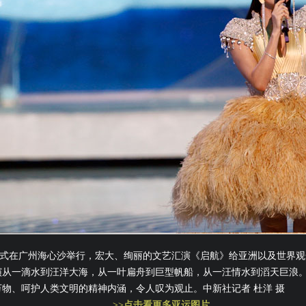
会开幕式在广州海心沙举行，宏大、绚丽的文艺汇演《启航》给亚洲以及世界
演从一滴水到汪洋大海，从一叶扁舟到巨型帆船，从一汪情水到滔天巨浪
物、呵护人类文明的精神内涵，令人叹为观止。中新社记者 杜洋 摄
>>点击看更多亚运图片