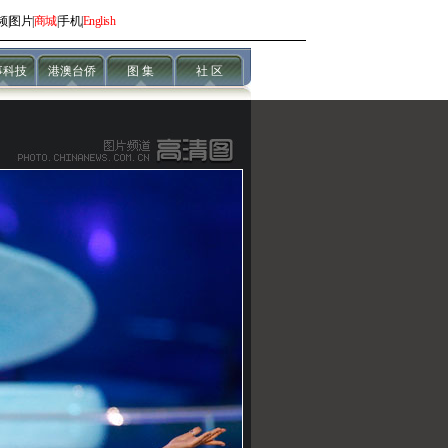
频
|
图片
|
商城
|
手机
|
English
事科技
港澳台侨
图 集
社 区