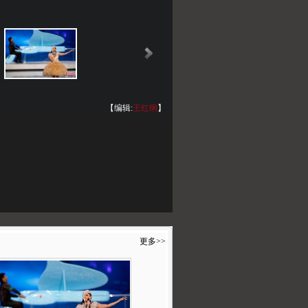
【编辑:
王红纲
】
更多>>