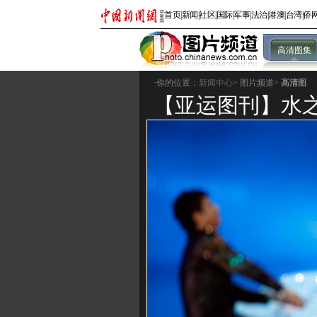
首页
|
新闻
|
社区
|
国际
|
军事
|
法治
|
港澳
|
台湾
|
侨
高清图集
·你的位置：
新闻中心
>
图片频道>
高清图
【亚运图刊】水