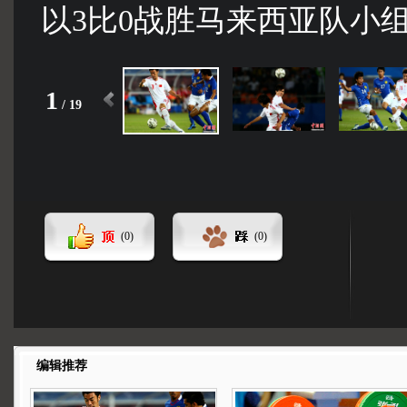
以3比0战胜马来西亚队小组
1
/
19
(
0
)
(
0
)
编辑推荐