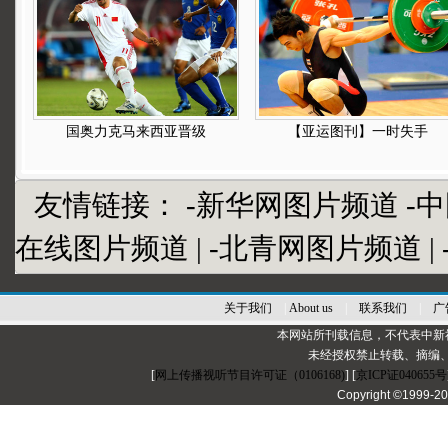
国奥力克马来西亚晋级
【亚运图刊】一时失手
友情链接：
-新华网图片频道
-
在线图片频道
|
-北青网图片频道
|
关于我们
|
About us
|
联系我们
|
广
本网站所刊载信息，不代表中新
未经授权禁止转载、摘编
[
网上传播视听节目许可证（0106168)
] [
京ICP证040655号
Copyright ©1999-2