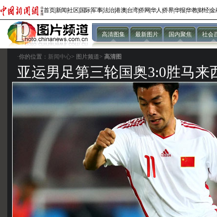
首页
|
新闻
|
社区
|
国际
|
军事
|
法治
|
港澳
|
台湾
|
侨网
|
华人
|
侨界
|
华报
|
华教
|
财经
|
金
高清图集
最新图片
国内聚焦
社会
·你的位置：
新闻中心
>
图片频道>
高清图
亚运男足第三轮国奥3:0胜马来