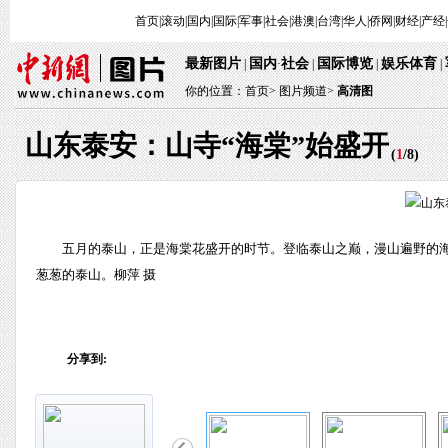
首页
|
滚动
|
国内
|
国际
|
军事
|
社会
|
港澳
|
台湾
|
华人
|
侨网
|
财经
|
产经
|
最新图片
国内
社会
国际博览
娱乐体育
 | 
·
 | 
 | 
 
 | 
你的位置：
首页
> 
图片频道>
 
高清图
山东泰安：山寺“海棠”始盛开
 (
1
/
8
) 
 五月的泰山，正是海棠花盛开的时节。登临泰山之巅，漫山遍野的
葱葱的泰山。柳萍 摄
分享到: