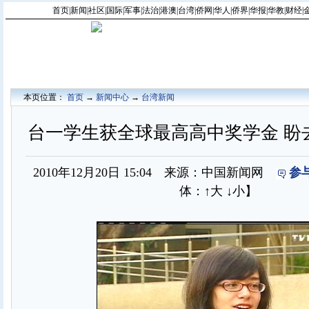
首页
|
新闻
|
社区
|
国际
|
军事
|
法治
|
港澳
|
台湾
|
侨网
|
华人
|
侨界
|
华报
|
华教
|
财经
|
本页位置：
首页
→
新闻中心
→
台湾新闻
台一学生获全球最高高中奖学金 盼
2010年12月20日 15:04 来源：中国新闻网
参
体：
↑大
↓小
】