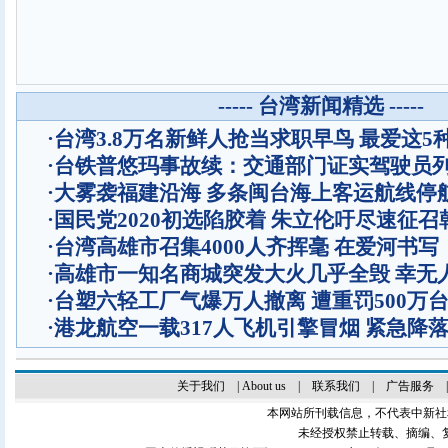
----- 台湾新闻精选 -----
·
台湾3.8万名新鲜人抢当求职早鸟 最爱这5
·
台铁普悠玛事故续：交通部门证实驾驶员
·
大雾袭福建沿海 多条闽台海上客运航线停
·
国民党2020初选陷胶着 朱立伦吁尽速征召
·
台湾高雄市召集4000人齐挥毫 在爱河书
·
高雄市一知名商城突发大火几乎全毁 幸无
·
台塑六轻工厂气爆万人撤离 遭重罚500万
·
港龙航空一载317人飞机引擎冒烟 紧急降
关于我们
|
About us
|
联系我们
|
广告服务
本网站所刊载信息，不代表中新社
未经授权禁止转载、摘编、