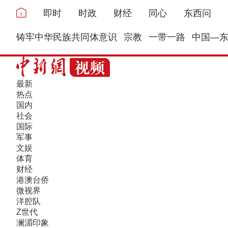
即时
时政
财经
同心
东西问
铸牢中华民族共同体意识
宗教
一带一路
中国—
最新
热点
国内
社会
国际
军事
文娱
体育
财经
港澳台侨
微视界
洋腔队
Z世代
澜湄印象