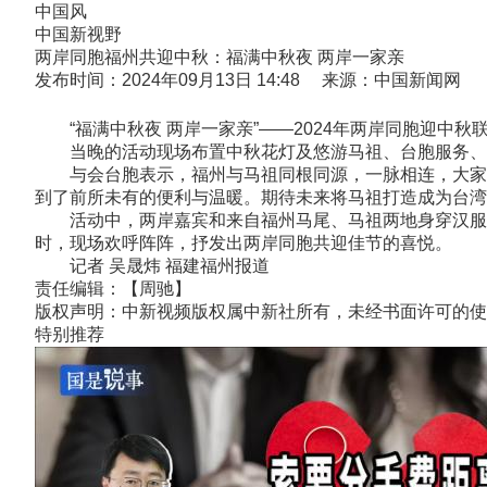
中国风
中国新视野
两岸同胞福州共迎中秋：福满中秋夜 两岸一家亲
发布时间：2024年09月13日 14:48 来源：中国新闻网
“福满中秋夜 两岸一家亲”——2024年两岸同胞迎中秋
当晚的活动现场布置中秋花灯及悠游马祖、台胞服务、民
与会台胞表示，福州与马祖同根同源，一脉相连，大家原
到了前所未有的便利与温暖。期待未来将马祖打造成为台湾
活动中，两岸嘉宾和来自福州马尾、马祖两地身穿汉服的小
时，现场欢呼阵阵，抒发出两岸同胞共迎佳节的喜悦。
记者 吴晟炜 福建福州报道
责任编辑：【周驰】
版权声明：中新视频版权属中新社所有，未经书面许可的使
特别推荐