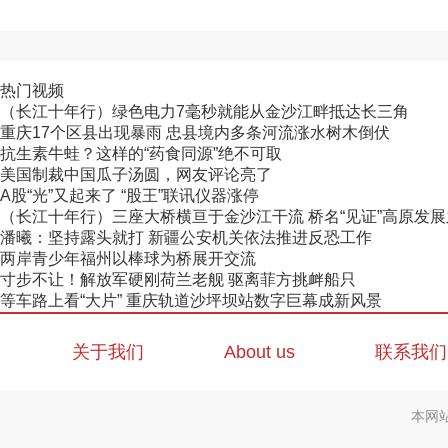
热门视频
（长江十年行）绿色电力7毫秒就能从金沙江畔抵达长三角
重庆17个区县出现暴雨 忠县境内多条河流涨水树木倒伏
抗生素牛蛙？这样的“药食同源”绝不可取
美国制裁中国瓜子汤圆，网友评论亮了
A股“光”又起来了 “股王”联讯仪器涨停
（长江十年行）三座大桥横亘于金沙江干流 桥名“见证”高原发
潘曦：坚持露头就打 新疆公安机关依法推进反恐工作
两岸青少年福州以棒球为桥展开交流
寸步不让！解放军硬刚荷兰老舰 驱离菲方挑衅船只
等车路上看“大片” 重庆轨道沙坪坝站数字巨幕成新风景
关于我们
About us
联系我们
本网