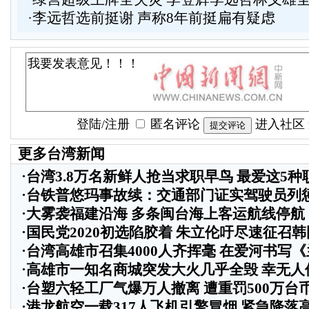
·
李远哲选前挺谢 声称8年前挺扁有疑虑
登陆
/
注册
匿名评论
进入社区
更多台湾新闻
·
台湾3.8万名新鲜人抢当求职早鸟 最爱这5种
·
台铁普悠玛事故续：交通部门证实驾驶员列
·
大雾袭福建沿海 多条闽台海上客运航线停航
·
国民党2020初选陷胶着 朱立伦吁尽速征召
·
台湾高雄市召集4000人齐挥毫 在爱河书写
·
高雄市一知名商城突发大火几乎全毁 幸无人
·
台塑六轻工厂气爆万人撤离 遭重罚500万台
·
港龙航空一载317人飞机引擎冒烟 紧急降落