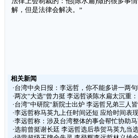
法律上会制裁的：他(陈水扁)做的很多事
解，但是法律会解决。”
相关新闻
·
台湾中央日报：李远哲，你不能多讲一两句
·
两次"大选"曾力挺 李远哲谈陈水扁太沉重
·
台湾"中研院"新院士出炉 李远哲兄弟三人
·
李远哲称马英九上任时间还短 应给时间表现(
·
李远哲称：涉及台湾整体的事会帮忙协助马
·
选前曾挺谢长廷 李远哲选后恭贺马英九当
·
绿营超级王牌全失灵 李登辉李远哲林义雄