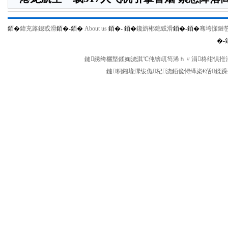
銆�
鍏充簬鎴戜滑
銆�-
銆�
About us
銆�-
銆�
鑱旂郴鎴戜滑
銆�-
銆�
骞垮憡鏈
�-
鏈綉绔欐墍鍒婅浇淇℃伅锛屼笉浠ｈ〃涓柊绀惧拰涓
鏈粡鎺堟潈绂佹杞浇銆佹憳缂栥€佸