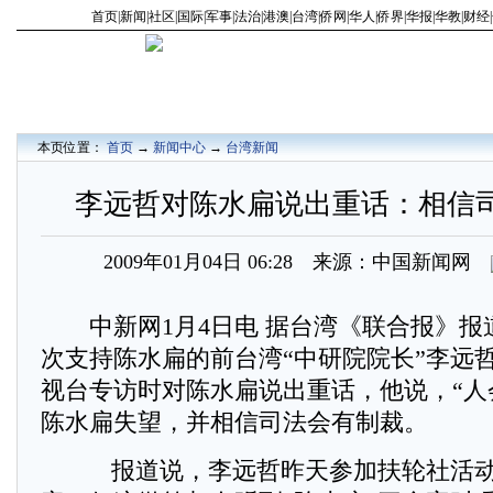
首页
|
新闻
|
社区
|
国际
|
军事
|
法治
|
港澳
|
台湾
|
侨网
|
华人
|
侨界
|
华报
|
华教
|
财经
|
本页位置：
首页
→
新闻中心
→
台湾新闻
李远哲对陈水扁说出重话：相信
2009年01月04日 06:28 来源：中国新闻网
中新网1月4日电 据台湾《联合报》报
次支持陈水扁的前台湾“中研院院长”李远
视台专访时对陈水扁说出重话，他说，“人
陈水扁失望，并相信司法会有制裁。
报道说，李远哲昨天参加扶轮社活动