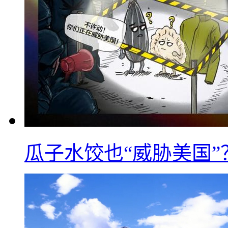
瓜子水饺也“威胁美国”