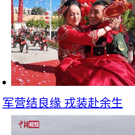
军营结良缘 戎装赴余生