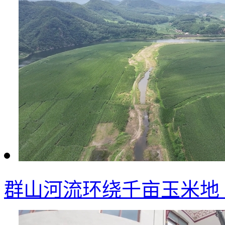
群山河流环绕千亩玉米地 