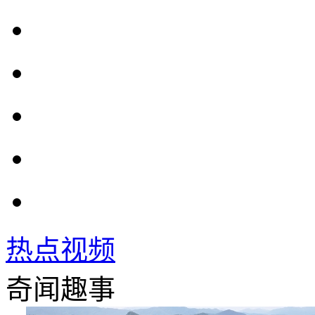
热点视频
奇闻趣事