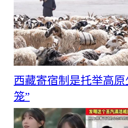
西藏寄宿制是托举高原
笼”