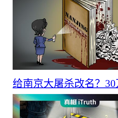
给南京大屠杀改名？3