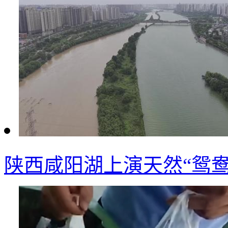
陕西咸阳湖上演天然“鸳鸯