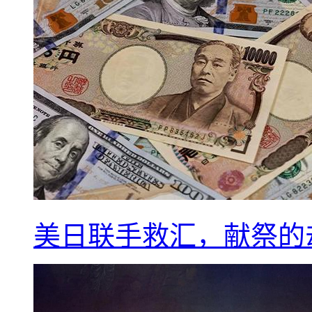
美日联手救汇，献祭的