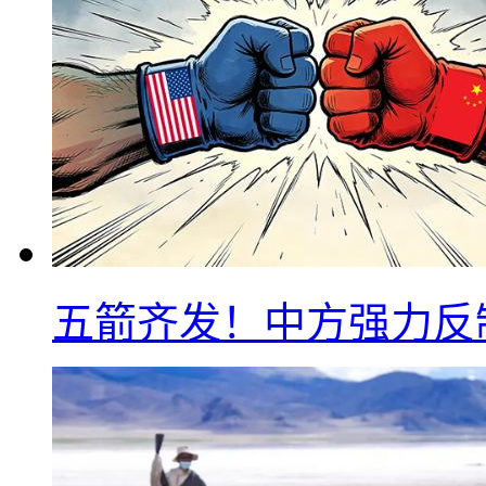
五箭齐发！中方强力反