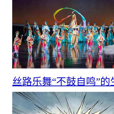
丝路乐舞“不鼓自鸣”