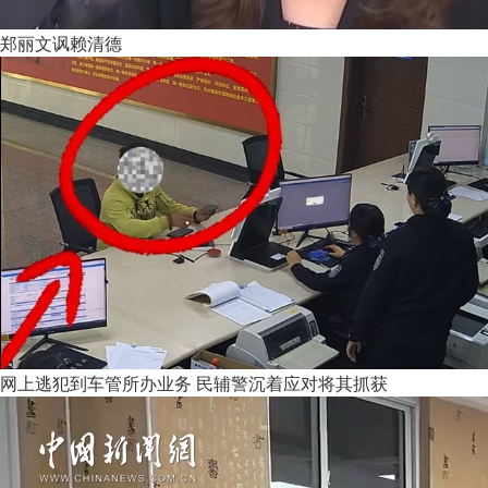
郑丽文讽赖清德
网上逃犯到车管所办业务 民辅警沉着应对将其抓获