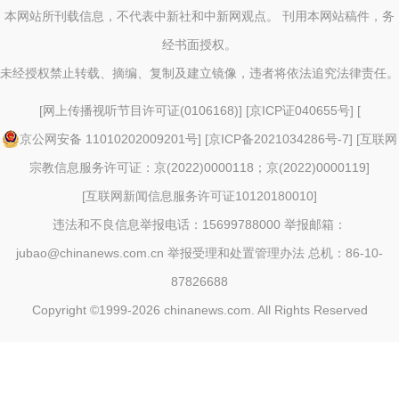
本网站所刊载信息，不代表中新社和中新网观点。 刊用本网站稿件，务
经书面授权。
未经授权禁止转载、摘编、复制及建立镜像，违者将依法追究法律责任。
[
网上传播视听节目许可证(0106168)
] [
京ICP证040655号
] [
京公网安备 11010202009201号
] [
京ICP备2021034286号-7
] [
互联网
宗教信息服务许可证：京(2022)0000118；京(2022)0000119
]
[
互联网新闻信息服务许可证10120180010
]
违法和不良信息举报电话：15699788000 举报邮箱：
jubao@chinanews.com.cn
举报受理和处置管理办法
总机：86-10-
87826688
Copyright ©1999-2026
chinanews.com. All Rights Reserved