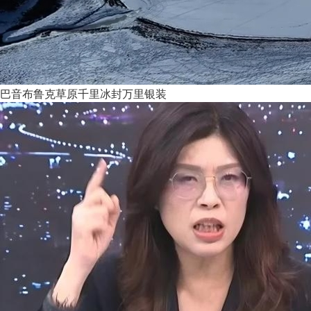
巴音布鲁克草原千里冰封万里银装