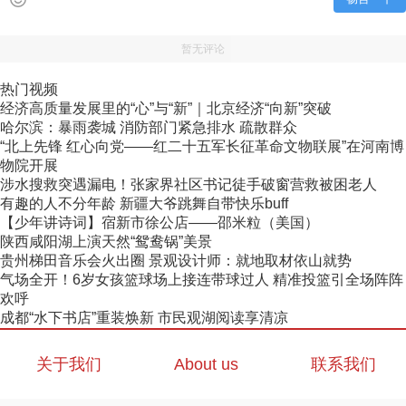
暂无评论
热门视频
经济高质量发展里的“心”与“新”｜北京经济“向新”突破
哈尔滨：暴雨袭城 消防部门紧急排水 疏散群众
“北上先锋 红心向党——红二十五军长征革命文物联展”在河南博
物院开展
涉水搜救突遇漏电！张家界社区书记徒手破窗营救被困老人
有趣的人不分年龄 新疆大爷跳舞自带快乐buff
【少年讲诗词】宿新市徐公店——邵米粒（美国）
陕西咸阳湖上演天然“鸳鸯锅”美景
贵州梯田音乐会火出圈 景观设计师：就地取材依山就势
气场全开！6岁女孩篮球场上接连带球过人 精准投篮引全场阵阵
欢呼
成都“水下书店”重装焕新 市民观湖阅读享清凉
关于我们
About us
联系我们