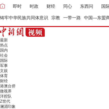
即时
时政
财经
同心
东西问
国
铸牢中华民族共同体意识
宗教
一带一路
中国—东盟
最新
热点
国内
社会
国际
军事
文娱
体育
财经
港澳台侨
微视界
洋腔队
Z世代
澜湄印象