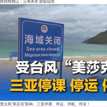
陕西蜡烛山：云海美景 如临仙境
受台风“美莎克”影响：三亚停课、停运、停航、停业！