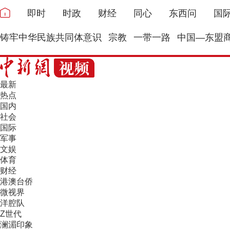
即时
时政
财经
同心
东西问
国
铸牢中华民族共同体意识
宗教
一带一路
中国—东盟
最新
热点
国内
社会
国际
军事
文娱
体育
财经
港澳台侨
微视界
洋腔队
Z世代
澜湄印象