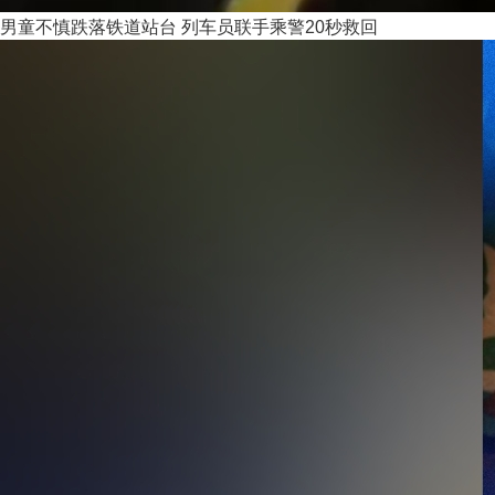
男童不慎跌落铁道站台 列车员联手乘警20秒救回