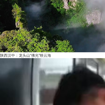
陕西汉中：龙头山“佛光”映云海