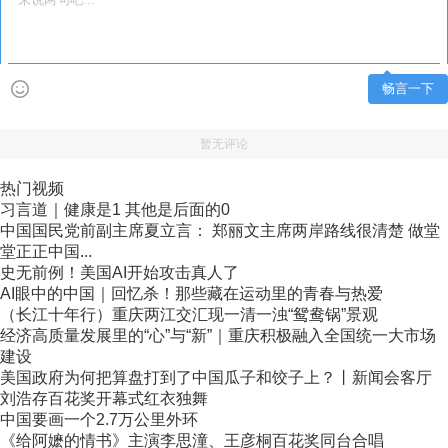
畅言一下
暂无评论
热门视频
习言道｜健康是1 其他是后面的0
中国国民党前副主席夏立言： 郑丽文主席两岸路线很清楚 做堂
堂正正中国...
史无前例！美国AI开始攻击真人了
AI眼中的中国｜回忆杀！那些藏在运动里的青春与热爱
（长江十年行）重庆两江交汇现一清一浊“鸳鸯锅”景观
经济高质量发展里的“心”与“新”｜重庆积极融入全国统一大市场
建设
美国政府为何把算盘打到了中国瓜子和饺子上？丨新闻会客厅
刘浩存百花奖开幕式红衣独舞
中国要画一个2.7万公里外环
《给阿嬷的情书》主演李思潼、王彦桐百花奖同台合唱