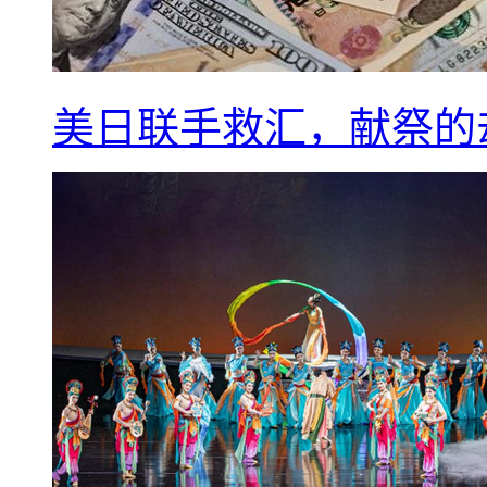
美日联手救汇，献祭的