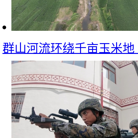
群山河流环绕千亩玉米地 