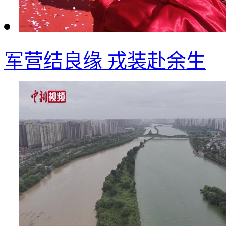
军营结良缘 戎装赴余生