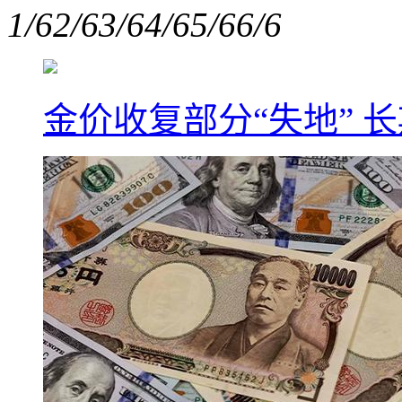
1/6
2/6
3/6
4/6
5/6
6/6
金价收复部分“失地” 