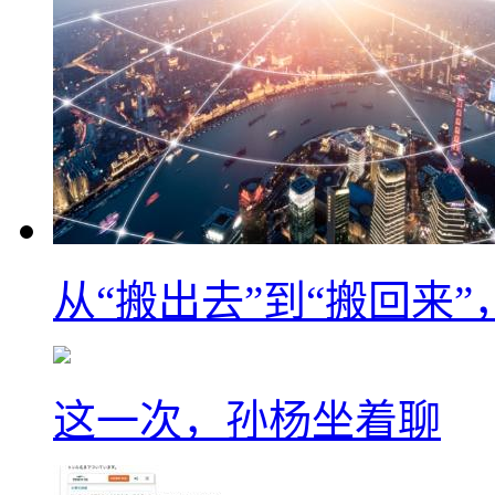
从“搬出去”到“搬回来
这一次，孙杨坐着聊