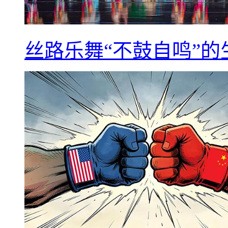
丝路乐舞“不鼓自鸣”