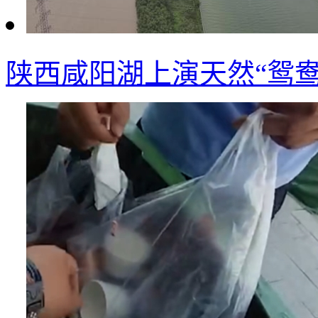
陕西咸阳湖上演天然“鸳鸯