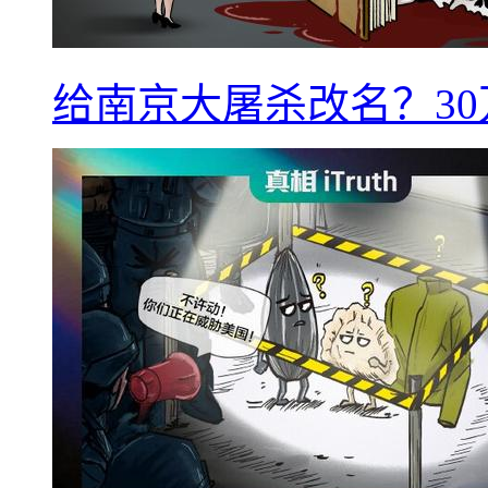
给南京大屠杀改名？3