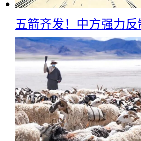
五箭齐发！中方强力反