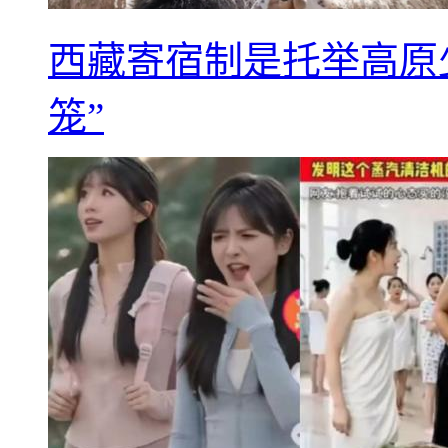
西藏寄宿制是托举高原
笼”