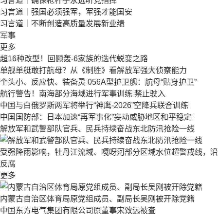
习言道｜确保枪杆子永远听党指挥
习言道｜强国必须强军，军强才能国安
习言道｜不断创造高质量发展新业绩
军事
更多
超16种改型！回顾轰-6家族的迭代蜕变之路
单舰单艇敢打航母？从《制胜》看解放军强大侦察能力
个头小、反应快、装备灵 056A型护卫舰：航母“贴身护卫”
航行警告！南海部分海域进行军事训练 禁止驶入
中国与白俄罗斯两军将举行“神鹰-2026”空降兵联合训练
中国国防部：日本加速“再军事化”妄动威胁地区和平稳定
解放军和武警部队官兵、民兵持续奋战东北防汛抢险一线
受强降雨影响，牡丹江流域、嘎呀河部分区域水位超警戒线，沿
反腐
更多
内蒙古自治区体育局原党组成员、副局长吴刚被开除党籍
中国东方电气集团有限公司原董事宋致远被查