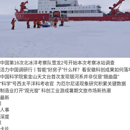
中国第16次北冰洋考察队雪龙2号开始本次考察冰站调查
活力中国调研行丨智能“好房子”什么样？看安徽科创成果如何落
中国科学院紫金山天文台首次发现银河系并非仅是“翘曲盘”
“科学”号西太平洋科考收官  为厄尔尼诺现象研究积累关键数据
制造业打开“观光窗” 科创工业游成暑期文旅市场新热潮
最新
|
人事
深度
|
卡片