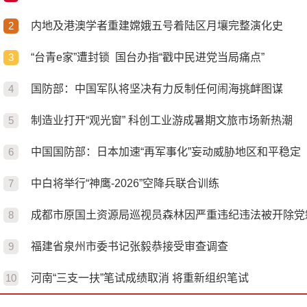
内地及港澳学者重建嫦娥五号着陆区月壤完整演化史
“台青e家”遭封锁  国台办指“戳中民进党当局痛点”
国防部：中国军队将坚决有力反制任何闹海挑衅图谋
制造业打开“观光窗” 科创工业游成暑期文旅市场新热潮
中国国防部：日本加速“再军事化”妄动威胁地区和平稳定
中白将举行“神鹰-2026”空降兵联合训练
成都市原国土资源局巡视员森林因严重违纪违法被开除党
福建省泉州市委书记张毅恭接受审查调查
河南“三支一扶”笔试成绩取消 将重新组织笔试