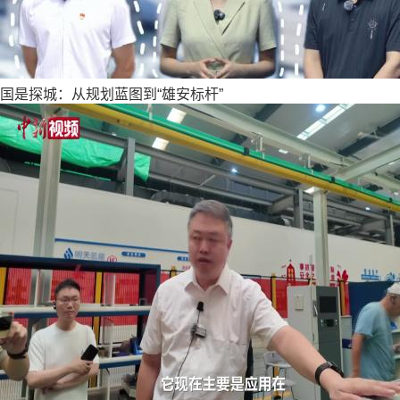
国是探城：从规划蓝图到“雄安标杆”