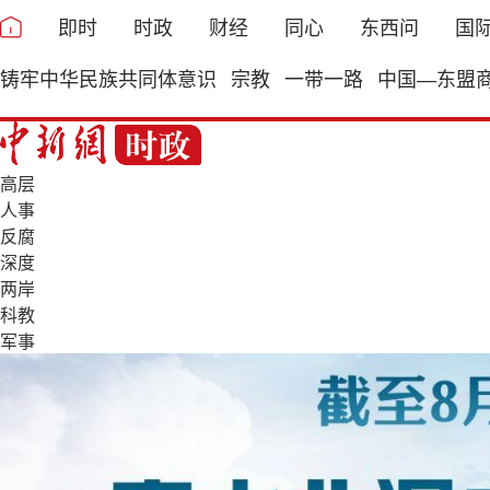
即时
时政
财经
同心
东西问
国
铸牢中华民族共同体意识
宗教
一带一路
中国—东盟
高层
人事
反腐
深度
两岸
科教
军事