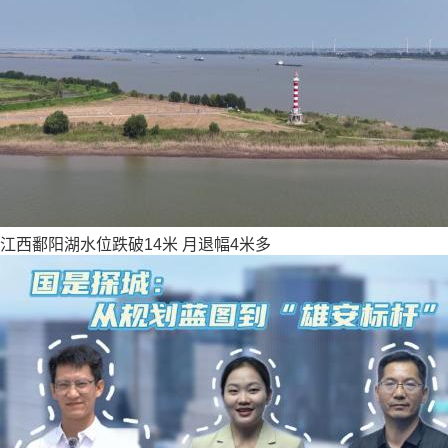
江西鄱阳湖水位跌破14米 月退幅4米多