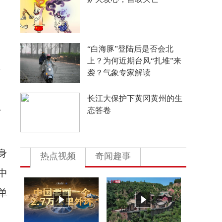
良：盼梅姨早日受惩
China Travel又换“三件套”：
外国游客从观众变玩家
R
市
4年要让无人机增产80倍，
、
日本为何急不可耐？
身
热点视频
奇闻趣事
中
单