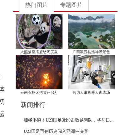
热门图片
专题图片
大熊猫坐摇篮悠闲度夏
广西凌云县浩坤湖景色
虚
体
云南石林火把节开启万
探访人形机器人训练场
初
新闻排行
运
酣畅淋漓！U23国足3比0击败越南队，将与日...
U23国足再创历史闯入亚洲杯决赛