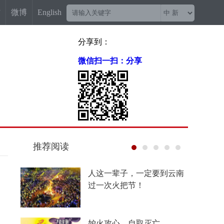
信
微博
English
分享到：
微信扫一扫：分享
推荐阅读
菲尔兹奖“0”的突破背后，
有他一份功劳
“梅姨案”被拐儿童父亲申军