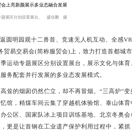
专题展区分别设置展台。 盛佳鹏 摄
燕)重返圆明园观十二兽首、竞速无人机互动、全感V
务贸易交易会(简称服贸会)上，致力打造首都城
冬季运动专题展区分别设置展台，展示文化与体育
化服务配套并行发展的多业态发展模式。
耸的烟囱仍然伫立，却不再冒烟。“三高炉”变
创忆馆，精煤车间云集了穿越机体验馆、泰山体育
委办公区、国家队冰上项目训练基地、北京冬奥会
园，更是让首钢在工业遗产保护利用过程中，紧抓