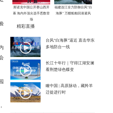
斯诺克中国公开赛山西开
福建连江全力防御台风“白
幕 海内外顶尖选手悉数登
海豚” 万艘船舶回港避风
场
验
精彩直播
台风“白海豚”逼近 直击华东
多地防台一线
内
会
长江十年行｜守得江湖安澜
看荆楚绿色蝶变
园
瞰中国 | 高原脉动，藏羚羊
迁徙进行时
，