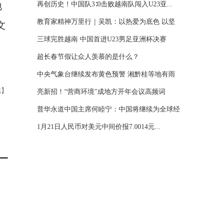
再创历史！中国队3∶0击败越南队闯入U23亚...
地
教育家精神万里行｜吴凯：以热爱为底色 以坚
文
守...
三球完胜越南 中国首进U23男足亚洲杯决赛
超长春节假让众人羡慕的是什么？
中央气象台继续发布黄色预警 湘黔桂等地有雨
懿】
雪...
亮新招！“营商环境”成地方开年会议高频词
普华永道中国主席何睦宁：中国将继续为全球经
济...
1月21日人民币对美元中间价报7.0014元...