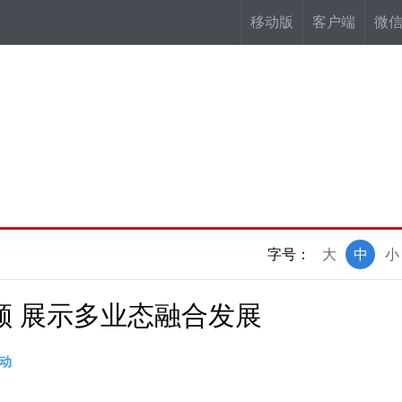
移动版
客户端
微
字号：
大
中
小
颜 展示多业态融合发展
动