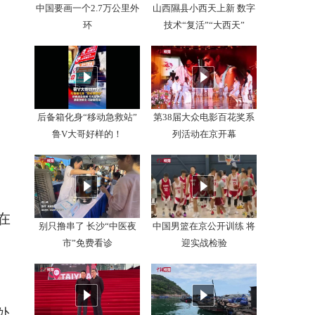
中国要画一个2.7万公里外
山西隰县小西天上新 数字
环
技术“复活”“大西天”
后备箱化身“移动急救站”
第38届大众电影百花奖系
鲁V大哥好样的！
列活动在京开幕
在
别只撸串了 长沙“中医夜
中国男篮在京公开训练 将
市”免费看诊
迎实战检验
美
处