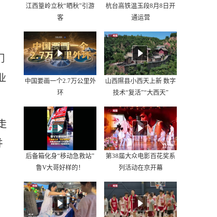
江西篁岭立秋“晒秋”引游
杭台高铁温玉段8月8日开
客
通运营
门
业
中国要画一个2.7万公里外
山西隰县小西天上新 数字
环
技术“复活”“大西天”
走
并
后备箱化身“移动急救站”
第38届大众电影百花奖系
鲁V大哥好样的！
列活动在京开幕