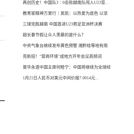
再创历史！中国队3∶0击败越南队闯入U23亚...
教育家精神万里行｜吴凯：以热爱为底色 以坚
守...
三球完胜越南 中国首进U23男足亚洲杯决赛
超长春节假让众人羡慕的是什么？
中央气象台继续发布黄色预警 湘黔桂等地有雨
雪...
亮新招！“营商环境”成地方开年会议高频词
普华永道中国主席何睦宁：中国将继续为全球经
济...
1月21日人民币对美元中间价报7.0014元...