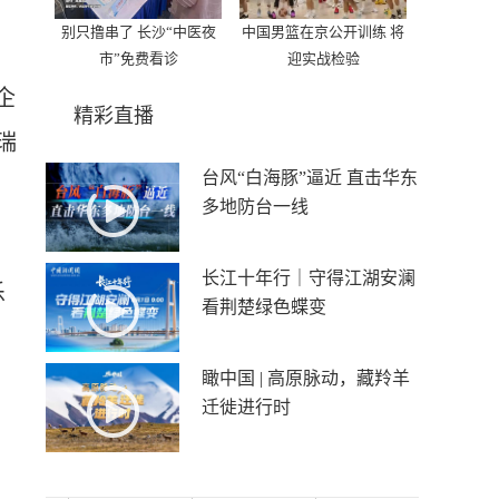
别只撸串了 长沙“中医夜
中国男篮在京公开训练 将
市”免费看诊
迎实战检验
企
精彩直播
瑞
台风“白海豚”逼近 直击华东
多地防台一线
平
长江十年行｜守得江湖安澜
乐
看荆楚绿色蝶变
瞰中国 | 高原脉动，藏羚羊
迁徙进行时