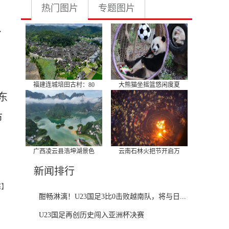
热门图片
专题图片
、
福建连城培田古村：80
大熊猫坐摇篮悠闲度夏
东
市
广西凌云县浩坤湖景色
云南石林火把节开启万
新闻排行
懿】
酣畅淋漓！U23国足3比0击败越南队，将与日...
U23国足再创历史闯入亚洲杯决赛