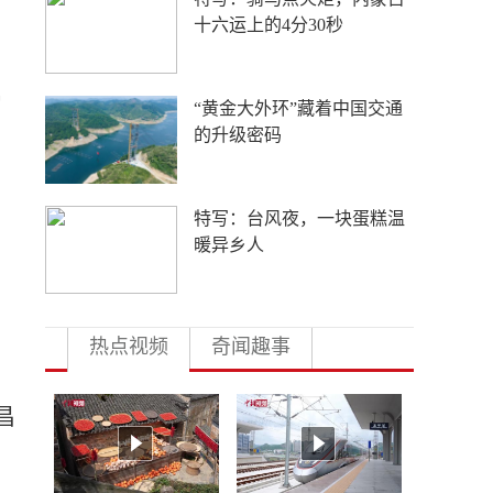
过一次火把节！
属
妒火攻心，自取灭亡
“白海豚”登陆后是否会北
上？为何近期台风“扎堆”来
袭？气象专家解读
热点视频
奇闻趣事
。
昌