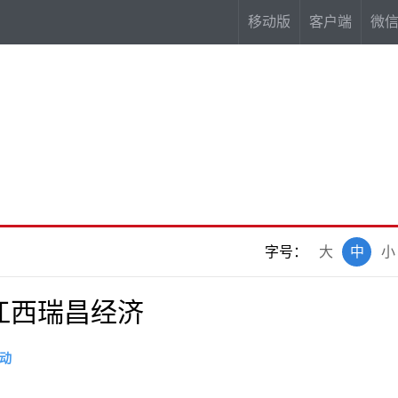
移动版
客户端
微
字号：
大
中
小
江西瑞昌经济
动