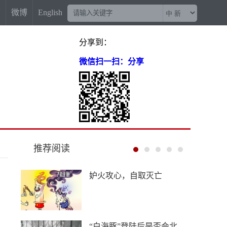
信
微博
English
分享到：
微信扫一扫：分享
推荐阅读
“梅姨案”被拐儿童父亲申军
良：盼梅姨早日受惩
China Travel又换“三件套”：