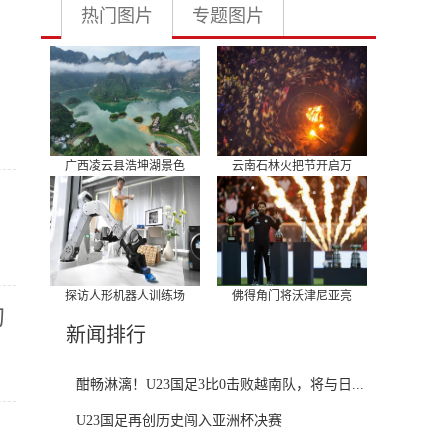
热门图片
专题图片
广西凌云县浩坤湖景色
云南石林火把节开启万
探访人形机器人训练场
佛得角门将沃津尼亚亮
的
新闻排行
酣畅淋漓！U23国足3比0击败越南队，将与日...
U23国足再创历史闯入亚洲杯决赛