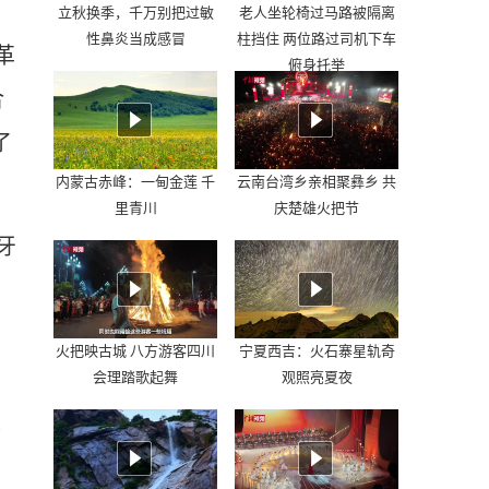
立秋换季，千万别把过敏
老人坐轮椅过马路被隔离
性鼻炎当成感冒
柱挡住 两位路过司机下车
革
俯身托举
合
了
内蒙古赤峰：一甸金莲 千
云南台湾乡亲相聚彝乡 共
里青川
庆楚雄火把节
牙
火把映古城 八方游客四川
宁夏西吉：火石寨星轨奇
会理踏歌起舞
观照亮夏夜
契