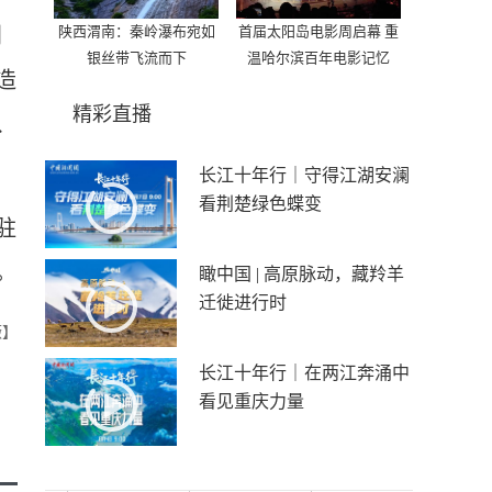
陕西渭南：秦岭瀑布宛如
首届太阳岛电影周启幕 重
别
银丝带飞流而下
温哈尔滨百年电影记忆
造
精彩直播
、
长江十年行｜守得江湖安澜
看荆楚绿色蝶变
驻
。
瞰中国 | 高原脉动，藏羚羊
迁徙进行时
薇】
长江十年行｜在两江奔涌中
看见重庆力量