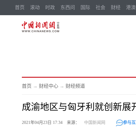
首页
滚动
时政
东西问
国际
社会
财经
港澳
首页
→
财经中心
→
财经频道
成渝地区与匈牙利就创新展
2021年04月23日 17:34 来源：
中国新闻网
参与互