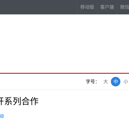
移动版
客户端
微
字号：
大
中
小
开系列合作
动