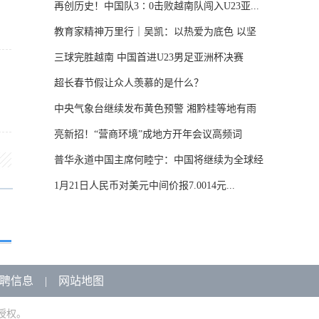
再创历史！中国队3∶0击败越南队闯入U23亚...
教育家精神万里行｜吴凯：以热爱为底色 以坚
守...
三球完胜越南 中国首进U23男足亚洲杯决赛
超长春节假让众人羡慕的是什么？
中央气象台继续发布黄色预警 湘黔桂等地有雨
雪...
亮新招！“营商环境”成地方开年会议高频词
普华永道中国主席何睦宁：中国将继续为全球经
济...
1月21日人民币对美元中间价报7.0014元...
聘信息
|
网站地图
授权。