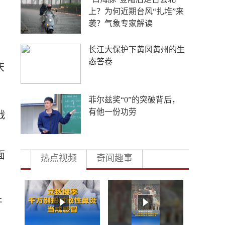
外国游客从观众变玩家
4年要让无人机增产80倍，
日本为何急不可耐？
庆
多地向县放权 激活发展一
池春水
战
面
热点视频
奇闻趣事
牙