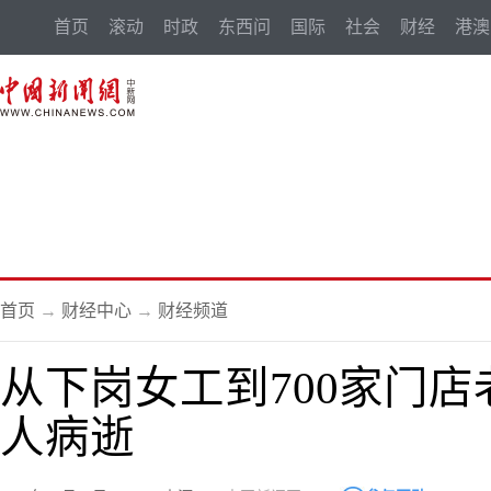
首页
滚动
时政
东西问
国际
社会
财经
港澳
首页
→
财经中心
→
财经频道
从下岗女工到700家门
人病逝